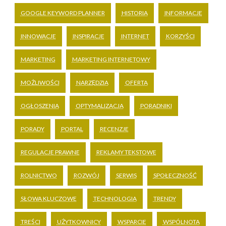
GOOGLE KEYWORD PLANNER
HISTORIA
INFORMACJE
INNOWACJE
INSPIRACJE
INTERNET
KORZYŚCI
MARKETING
MARKETING INTERNETOWY
MOŻLIWOŚCI
NARZĘDZIA
OFERTA
OGŁOSZENIA
OPTYMALIZACJA
PORADNIKI
PORADY
PORTAL
RECENZJE
REGULACJE PRAWNE
REKLAMY TEKSTOWE
ROLNICTWO
ROZWÓJ
SERWIS
SPOŁECZNOŚĆ
SŁOWA KLUCZOWE
TECHNOLOGIA
TRENDY
TREŚCI
UŻYTKOWNICY
WSPARCIE
WSPÓLNOTA