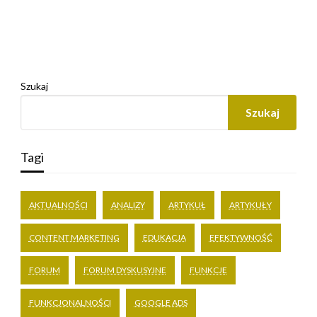
Szukaj
Szukaj
Tagi
AKTUALNOŚCI
ANALIZY
ARTYKUŁ
ARTYKUŁY
CONTENT MARKETING
EDUKACJA
EFEKTYWNOŚĆ
FORUM
FORUM DYSKUSYJNE
FUNKCJE
FUNKCJONALNOŚCI
GOOGLE ADS