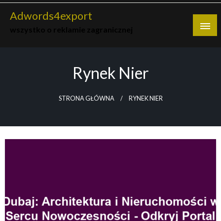
Skip
Adwords4export
to
wszystko o reklamie zagranicznej
content
Rynek Nier
STRONA GŁÓWNA
RYNEK NIER