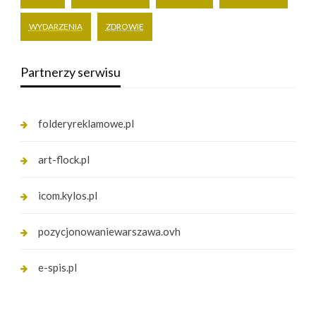
WYDARZENIA
ZDROWIE
Partnerzy serwisu
folderyreklamowe.pl
art-flock.pl
icom.kylos.pl
pozycjonowaniewarszawa.ovh
e-spis.pl