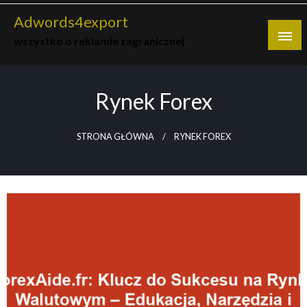
Skip
Adwords4export
to
wszystko o reklamie zagranicznej
content
Rynek Forex
STRONA GŁÓWNA
RYNEK FOREX