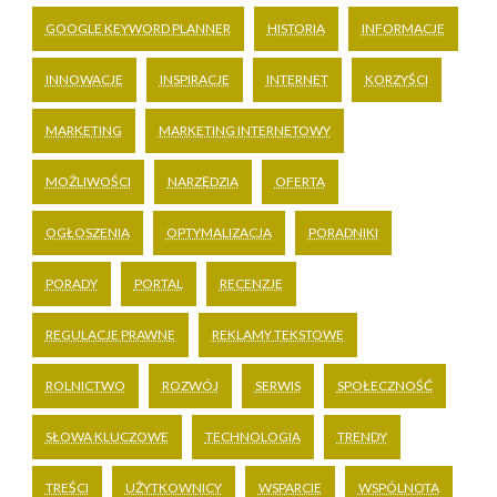
GOOGLE KEYWORD PLANNER
HISTORIA
INFORMACJE
INNOWACJE
INSPIRACJE
INTERNET
KORZYŚCI
MARKETING
MARKETING INTERNETOWY
MOŻLIWOŚCI
NARZĘDZIA
OFERTA
OGŁOSZENIA
OPTYMALIZACJA
PORADNIKI
PORADY
PORTAL
RECENZJE
REGULACJE PRAWNE
REKLAMY TEKSTOWE
ROLNICTWO
ROZWÓJ
SERWIS
SPOŁECZNOŚĆ
SŁOWA KLUCZOWE
TECHNOLOGIA
TRENDY
TREŚCI
UŻYTKOWNICY
WSPARCIE
WSPÓLNOTA