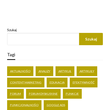
Szukaj
Szukaj
Tagi
AKTUALNOŚCI
ANALIZY
ARTYKUŁ
ARTYKUŁY
CONTENT MARKETING
EDUKACJA
EFEKTYWNOŚĆ
FORUM
FORUM DYSKUSYJNE
FUNKCJE
FUNKCJONALNOŚCI
GOOGLE ADS