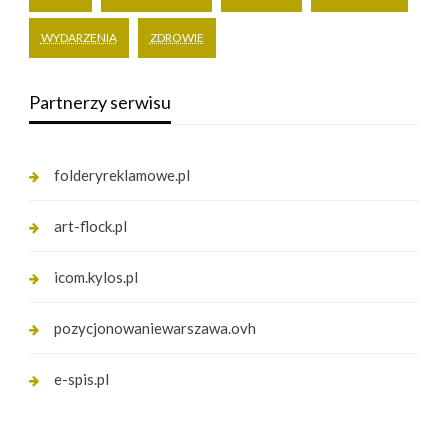
WYDARZENIA
ZDROWIE
Partnerzy serwisu
folderyreklamowe.pl
art-flock.pl
icom.kylos.pl
pozycjonowaniewarszawa.ovh
e-spis.pl