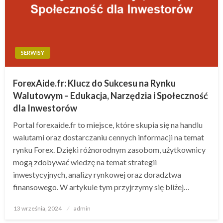
SERWISY
ForexAide.fr: Klucz do Sukcesu na Rynku
Walutowym – Edukacja, Narzędzia i Społeczność
dla Inwestorów
Portal forexaide.fr to miejsce, które skupia się na handlu
walutami oraz dostarczaniu cennych informacji na temat
rynku Forex. Dzięki różnorodnym zasobom, użytkownicy
mogą zdobywać wiedzę na temat strategii
inwestycyjnych, analizy rynkowej oraz doradztwa
finansowego. W artykule tym przyjrzymy się bliżej…
Opublikowane
13 września, 2024
admin
w