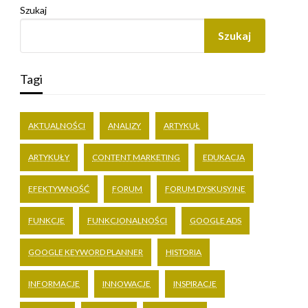
Szukaj
Szukaj
Tagi
AKTUALNOŚCI
ANALIZY
ARTYKUŁ
ARTYKUŁY
CONTENT MARKETING
EDUKACJA
EFEKTYWNOŚĆ
FORUM
FORUM DYSKUSYJNE
FUNKCJE
FUNKCJONALNOŚCI
GOOGLE ADS
GOOGLE KEYWORD PLANNER
HISTORIA
INFORMACJE
INNOWACJE
INSPIRACJE