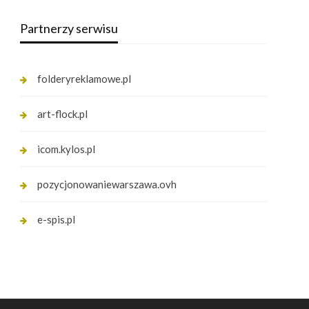
Partnerzy serwisu
folderyreklamowe.pl
art-flock.pl
icom.kylos.pl
pozycjonowaniewarszawa.ovh
e-spis.pl