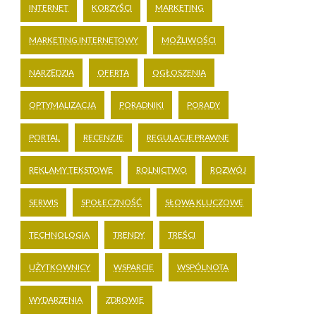
INTERNET
KORZYŚCI
MARKETING
MARKETING INTERNETOWY
MOŻLIWOŚCI
NARZĘDZIA
OFERTA
OGŁOSZENIA
OPTYMALIZACJA
PORADNIKI
PORADY
PORTAL
RECENZJE
REGULACJE PRAWNE
REKLAMY TEKSTOWE
ROLNICTWO
ROZWÓJ
SERWIS
SPOŁECZNOŚĆ
SŁOWA KLUCZOWE
TECHNOLOGIA
TRENDY
TREŚCI
UŻYTKOWNICY
WSPARCIE
WSPÓLNOTA
WYDARZENIA
ZDROWIE