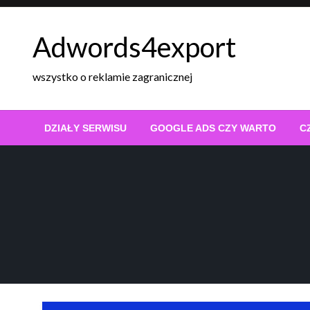
Skip
to
Adwords4export
content
wszystko o reklamie zagranicznej
DZIAŁY SERWISU
GOOGLE ADS CZY WARTO
C