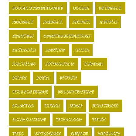
GOOGLE KEYWORD PLANNER
HISTORIA
INFORMACJE
INNOWACJE
INSPIRACJE
INTERNET
KORZYŚCI
MARKETING
MARKETING INTERNETOWY
MOŻLIWOŚCI
NARZĘDZIA
OFERTA
OGŁOSZENIA
OPTYMALIZACJA
PORADNIKI
PORADY
PORTAL
RECENZJE
REGULACJE PRAWNE
REKLAMY TEKSTOWE
ROLNICTWO
ROZWÓJ
SERWIS
SPOŁECZNOŚĆ
SŁOWA KLUCZOWE
TECHNOLOGIA
TRENDY
TREŚCI
UŻYTKOWNICY
WSPARCIE
WSPÓLNOTA