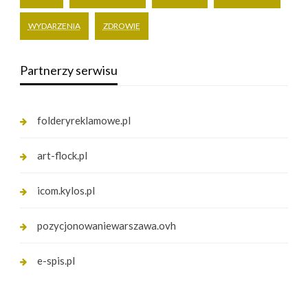
WYDARZENIA
ZDROWIE
Partnerzy serwisu
folderyreklamowe.pl
art-flock.pl
icom.kylos.pl
pozycjonowaniewarszawa.ovh
e-spis.pl