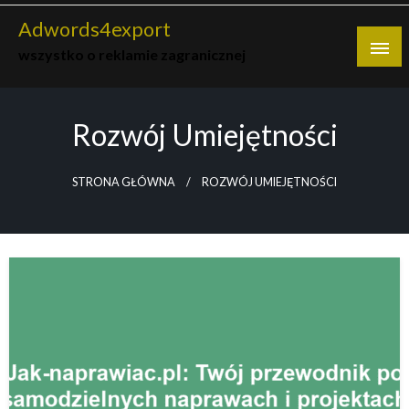
Skip
Adwords4export
to
wszystko o reklamie zagranicznej
content
Rozwój Umiejętności
STRONA GŁÓWNA
ROZWÓJ UMIEJĘTNOŚCI