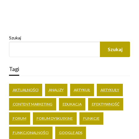
Szukaj
Szukaj
Tagi
AKTUALNOŚCI
ANALIZY
ARTYKUŁ
ARTYKUŁY
CONTENT MARKETING
EDUKACJA
EFEKTYWNOŚĆ
FORUM
FORUM DYSKUSYJNE
FUNKCJE
FUNKCJONALNOŚCI
GOOGLE ADS