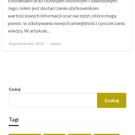
szkoleniami oraz rozwojem osobistym i zawodowym.
Jego celem jest dostarczanie użytkownikom
wartościowych informacji oraz narzędzi, które mogą
pomóc w zdobywaniu nowych umiejętności i poszerzaniu
wiedzy. W artykule…
Opublikowane
18 października, 2024
admin
w
Szukaj
Szukaj
Tagi