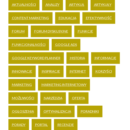
AKTUALNOŚCI
ANALIZY
ARTYKUŁ
ARTYKUŁY
CONTENT MARKETING
EDUKACJA
EFEKTYWNOŚĆ
FORUM
FORUM DYSKUSYJNE
FUNKCJE
FUNKCJONALNOŚCI
GOOGLE ADS
GOOGLE KEYWORD PLANNER
HISTORIA
INFORMACJE
INNOWACJE
INSPIRACJE
INTERNET
KORZYŚCI
MARKETING
MARKETING INTERNETOWY
MOŻLIWOŚCI
NARZĘDZIA
OFERTA
OGŁOSZENIA
OPTYMALIZACJA
PORADNIKI
PORADY
PORTAL
RECENZJE