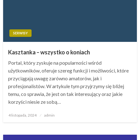
SERWISY
Kasztanka – wszystko o koniach
Portal, który zyskuje na popularności wśród
użytkowników, oferuje szereg funkcji i możliwości, które
przyciągają uwagę zarówno amatorów, jak i
profesjonalistów. W artykule tym przyjrzymy się bliżej
temu, co sprawia, że jest on tak interesujący oraz jakie
korzyści niesie ze sobą…
Opublikowane
4 listopada, 2024
admin
w