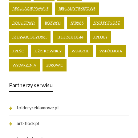
REGULACJE PRAWNE
REKLAMY TEKSTOWE
ROLNICTWO
ROZWÓJ
SERWIS
SPOŁECZNOŚĆ
SŁOWA KLUCZOWE
TECHNOLOGIA
TRENDY
TREŚCI
UŻYTKOWNICY
WSPARCIE
WSPÓLNOTA
WYDARZENIA
ZDROWIE
Partnerzy serwisu
folderyreklamowe.pl
art-flock.pl