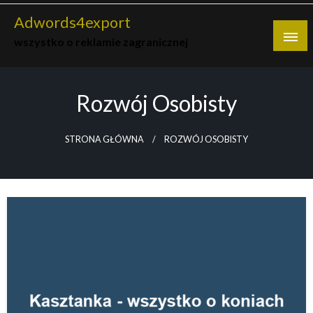
Skip
Adwords4export
to
wszystko o reklamie zagranicznej
content
Rozwój Osobisty
STRONA GŁÓWNA
ROZWÓJ OSOBISTY