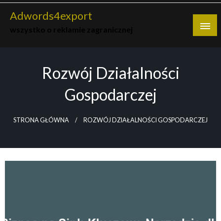
Skip
Adwords4export
to
wszystko o reklamie zagranicznej
content
Rozwój Działalności
Gospodarczej
STRONA GŁÓWNA
ROZWÓJ DZIAŁALNOŚCI GOSPODARCZEJ