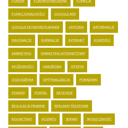
FORUM
FORUM DYSKUSYJNE
FUNKCJE
FUNKCJONALNOŚCI
GOOGLE ADS
GOOGLE KEYWORD PLANNER
HISTORIA
INFORMACJE
INNOWACJE
INSPIRACJE
INTERNET
KORZYŚCI
MARKETING
MARKETING INTERNETOWY
MOŻLIWOŚCI
NARZĘDZIA
OFERTA
OGŁOSZENIA
OPTYMALIZACJA
PORADNIKI
PORADY
PORTAL
RECENZJE
REGULACJE PRAWNE
REKLAMY TEKSTOWE
ROLNICTWO
ROZWÓJ
SERWIS
SPOŁECZNOŚĆ