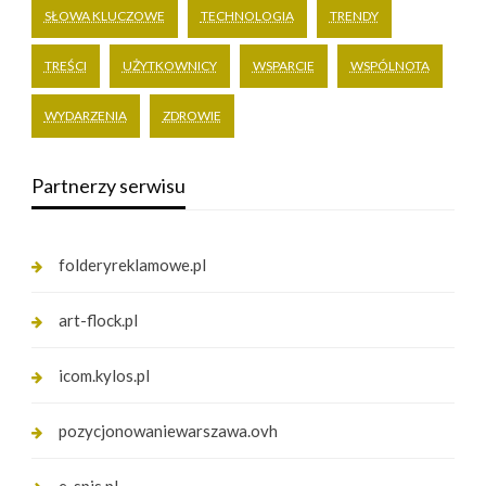
SŁOWA KLUCZOWE
TECHNOLOGIA
TRENDY
TREŚCI
UŻYTKOWNICY
WSPARCIE
WSPÓLNOTA
WYDARZENIA
ZDROWIE
Partnerzy serwisu
folderyreklamowe.pl
art-flock.pl
icom.kylos.pl
pozycjonowaniewarszawa.ovh
e-spis.pl