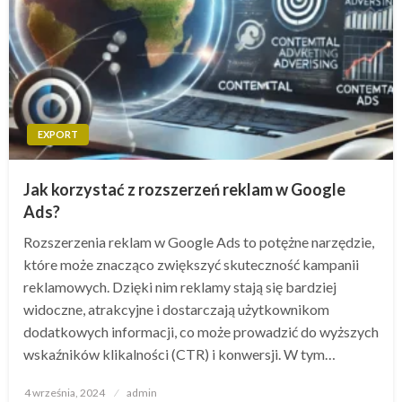
EXPORT
Jak korzystać z rozszerzeń reklam w Google
Ads?
Rozszerzenia reklam w Google Ads to potężne narzędzie,
które może znacząco zwiększyć skuteczność kampanii
reklamowych. Dzięki nim reklamy stają się bardziej
widoczne, atrakcyjne i dostarczają użytkownikom
dodatkowych informacji, co może prowadzić do wyższych
wskaźników klikalności (CTR) i konwersji. W tym…
Opublikowane
4 września, 2024
admin