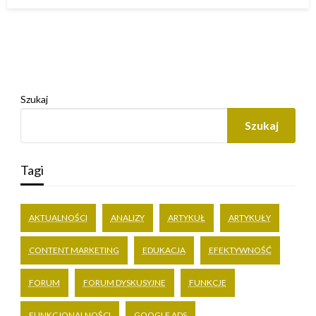
w
Szukaj
Szukaj
Tagi
AKTUALNOŚCI
ANALIZY
ARTYKUŁ
ARTYKUŁY
CONTENT MARKETING
EDUKACJA
EFEKTYWNOŚĆ
FORUM
FORUM DYSKUSYJNE
FUNKCJE
FUNKCJONALNOŚCI
GOOGLE ADS