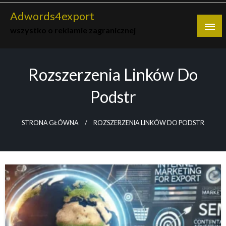
Skip
Adwords4export
to
wszystko o reklamie zagranicznej
content
Rozszerzenia Linków Do
Podstr
STRONA GŁÓWNA
ROZSZERZENIA LINKÓW DO PODSTR