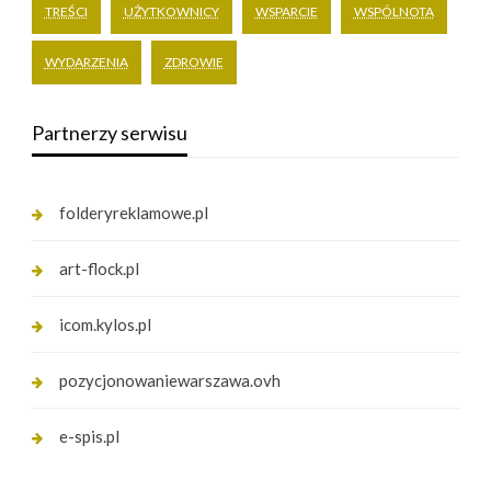
TREŚCI
UŻYTKOWNICY
WSPARCIE
WSPÓLNOTA
WYDARZENIA
ZDROWIE
Partnerzy serwisu
folderyreklamowe.pl
art-flock.pl
icom.kylos.pl
pozycjonowaniewarszawa.ovh
e-spis.pl