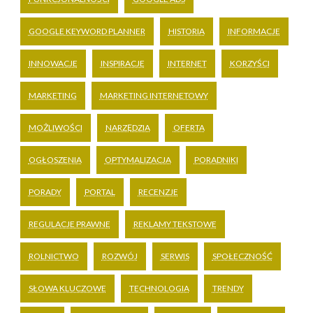
GOOGLE KEYWORD PLANNER
HISTORIA
INFORMACJE
INNOWACJE
INSPIRACJE
INTERNET
KORZYŚCI
MARKETING
MARKETING INTERNETOWY
MOŻLIWOŚCI
NARZĘDZIA
OFERTA
OGŁOSZENIA
OPTYMALIZACJA
PORADNIKI
PORADY
PORTAL
RECENZJE
REGULACJE PRAWNE
REKLAMY TEKSTOWE
ROLNICTWO
ROZWÓJ
SERWIS
SPOŁECZNOŚĆ
SŁOWA KLUCZOWE
TECHNOLOGIA
TRENDY