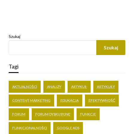
Szukaj
Szukaj
Tagi
AKTUALNOŚCI
ANALIZY
ARTYKUŁ
ARTYKUŁY
CONTENT MARKETING
EDUKACJA
EFEKTYWNOŚĆ
FORUM
FORUM DYSKUSYJNE
FUNKCJE
FUNKCJONALNOŚCI
GOOGLE ADS