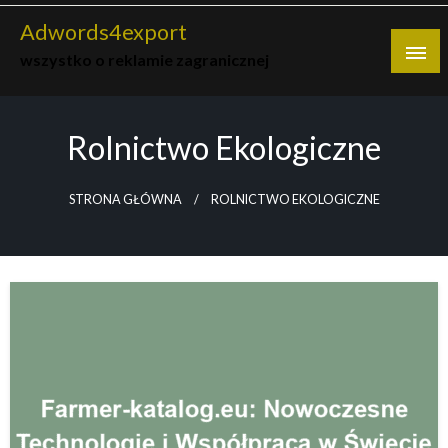
Skip
Adwords4export
to
wszystko o reklamie zagranicznej
content
Rolnictwo Ekologiczne
STRONA GŁÓWNA
ROLNICTWO EKOLOGICZNE