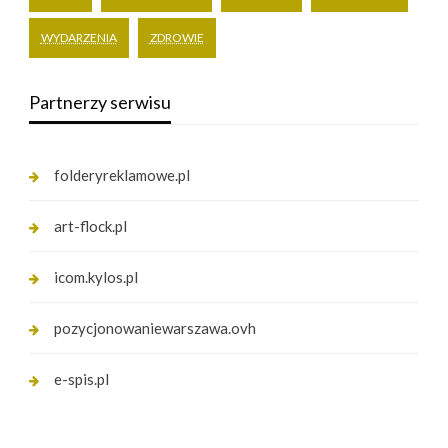
WYDARZENIA
ZDROWIE
Partnerzy serwisu
folderyreklamowe.pl
art-flock.pl
icom.kylos.pl
pozycjonowaniewarszawa.ovh
e-spis.pl