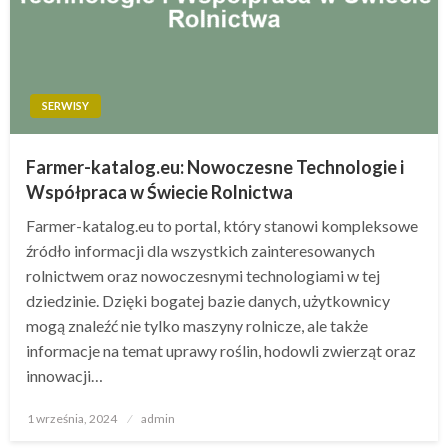
SERWISY
Farmer-katalog.eu: Nowoczesne Technologie i
Współpraca w Świecie Rolnictwa
Farmer-katalog.eu to portal, który stanowi kompleksowe
źródło informacji dla wszystkich zainteresowanych
rolnictwem oraz nowoczesnymi technologiami w tej
dziedzinie. Dzięki bogatej bazie danych, użytkownicy
mogą znaleźć nie tylko maszyny rolnicze, ale także
informacje na temat uprawy roślin, hodowli zwierząt oraz
innowacji…
Opublikowane
1 września, 2024
admin
w