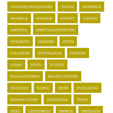
GOOGLE KEYWORD PLANNER
HISTORIA
INFORMACJE
INNOWACJE
INSPIRACJE
INTERNET
KORZYŚCI
MARKETING
MARKETING INTERNETOWY
MOŻLIWOŚCI
NARZĘDZIA
OFERTA
OGŁOSZENIA
OPTYMALIZACJA
PORADNIKI
PORADY
PORTAL
RECENZJE
REGULACJE PRAWNE
REKLAMY TEKSTOWE
ROLNICTWO
ROZWÓJ
SERWIS
SPOŁECZNOŚĆ
SŁOWA KLUCZOWE
TECHNOLOGIA
TRENDY
TREŚCI
UŻYTKOWNICY
WSPARCIE
WSPÓLNOTA