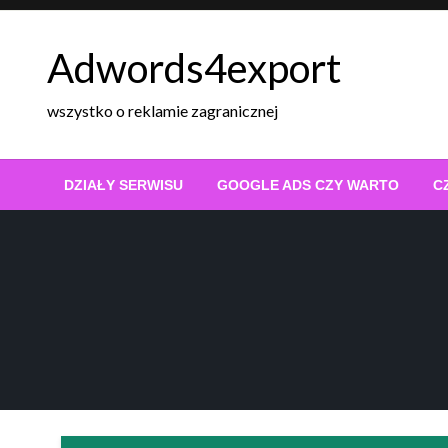
Skip
to
Adwords4export
content
wszystko o reklamie zagranicznej
DZIAŁY SERWISU
GOOGLE ADS CZY WARTO
C