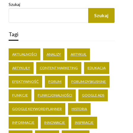
Szukaj
Szukaj
Tagi
AKTUALNOŚCI
ANALIZY
ARTYKUŁ
ARTYKUŁY
CONTENT MARKETING
EDUKACJA
EFEKTYWNOŚĆ
FORUM
FORUM DYSKUSYJNE
FUNKCJE
FUNKCJONALNOŚCI
GOOGLE ADS
GOOGLE KEYWORD PLANNER
HISTORIA
INFORMACJE
INNOWACJE
INSPIRACJE