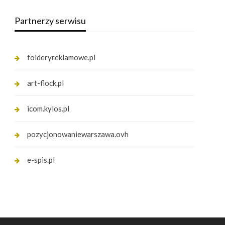
Partnerzy serwisu
folderyreklamowe.pl
art-flock.pl
icom.kylos.pl
pozycjonowaniewarszawa.ovh
e-spis.pl