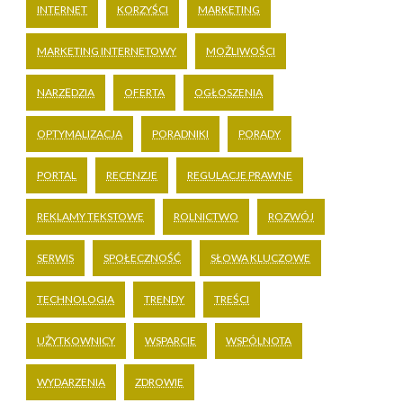
INTERNET
KORZYŚCI
MARKETING
MARKETING INTERNETOWY
MOŻLIWOŚCI
NARZĘDZIA
OFERTA
OGŁOSZENIA
OPTYMALIZACJA
PORADNIKI
PORADY
PORTAL
RECENZJE
REGULACJE PRAWNE
REKLAMY TEKSTOWE
ROLNICTWO
ROZWÓJ
SERWIS
SPOŁECZNOŚĆ
SŁOWA KLUCZOWE
TECHNOLOGIA
TRENDY
TREŚCI
UŻYTKOWNICY
WSPARCIE
WSPÓLNOTA
WYDARZENIA
ZDROWIE