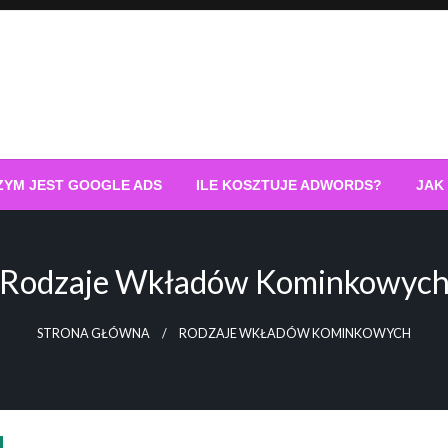
ZYM JEST GOOGLE ADS
ILE KOSZTUJE ADWORDS?
JAK
Rodzaje Wkładów Kominkowyc
STRONA GŁÓWNA
RODZAJE WKŁADÓW KOMINKOWYCH