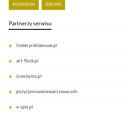
WYDARZENIA
ZDROWIE
Partnerzy serwisu
folderyreklamowe.pl
art-flock.pl
icom.kylos.pl
pozycjonowaniewarszawa.ovh
e-spis.pl