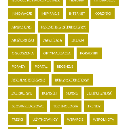
GOOGLE KEYWORD PLANNER
HISTORIA
INFORMACJE
INNOWACJE
INSPIRACJE
INTERNET
KORZYŚCI
MARKETING
MARKETING INTERNETOWY
MOŻLIWOŚCI
NARZĘDZIA
OFERTA
OGŁOSZENIA
OPTYMALIZACJA
PORADNIKI
PORADY
PORTAL
RECENZJE
REGULACJE PRAWNE
REKLAMY TEKSTOWE
ROLNICTWO
ROZWÓJ
SERWIS
SPOŁECZNOŚĆ
SŁOWA KLUCZOWE
TECHNOLOGIA
TRENDY
TREŚCI
UŻYTKOWNICY
WSPARCIE
WSPÓLNOTA