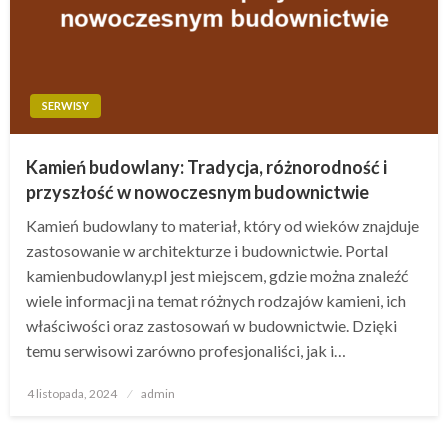
SERWISY
Kamień budowlany: Tradycja, różnorodność i
przyszłość w nowoczesnym budownictwie
Kamień budowlany to materiał, który od wieków znajduje
zastosowanie w architekturze i budownictwie. Portal
kamienbudowlany.pl jest miejscem, gdzie można znaleźć
wiele informacji na temat różnych rodzajów kamieni, ich
właściwości oraz zastosowań w budownictwie. Dzięki
temu serwisowi zarówno profesjonaliści, jak i…
Opublikowane
4 listopada, 2024
admin
w