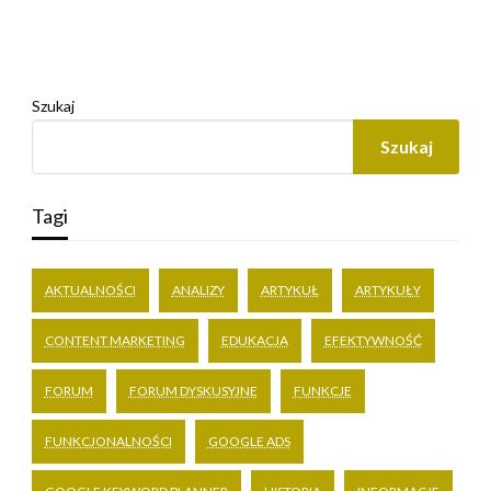
Szukaj
Szukaj
Tagi
AKTUALNOŚCI
ANALIZY
ARTYKUŁ
ARTYKUŁY
CONTENT MARKETING
EDUKACJA
EFEKTYWNOŚĆ
FORUM
FORUM DYSKUSYJNE
FUNKCJE
FUNKCJONALNOŚCI
GOOGLE ADS