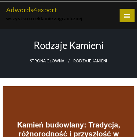
Skip
Adwords4export
to
wszystko o reklamie zagranicznej
content
Rodzaje Kamieni
STRONA GŁÓWNA
RODZAJE KAMIENI