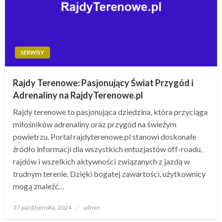
SERWISY
Rajdy Terenowe: Pasjonujący Świat Przygód i
Adrenaliny na RajdyTerenowe.pl
Rajdy terenowe to pasjonująca dziedzina, która przyciąga
miłośników adrenaliny oraz przygód na świeżym
powietrzu. Portal rajdyterenowe.pl stanowi doskonałe
źródło informacji dla wszystkich entuzjastów off-roadu,
rajdów i wszelkich aktywności związanych z jazdą w
trudnym terenie. Dzięki bogatej zawartości, użytkownicy
mogą znaleźć…
Opublikowane
27 października, 2024
admin
w