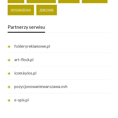
WYDARZENIA
ZDROWIE
Partnerzy serwisu
folderyreklamowe.pl
art-flock.pl
icom.kylos.pl
pozycjonowaniewarszawa.ovh
e-spis.pl