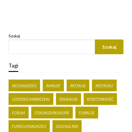
Szukaj
Szukaj
Tagi
AKTUALNOŚCI
ANALIZY
ARTYKUŁ
ARTYKUŁY
CONTENT MARKETING
EDUKACJA
EFEKTYWNOŚĆ
FORUM
FORUM DYSKUSYJNE
FUNKCJE
FUNKCJONALNOŚCI
GOOGLE ADS