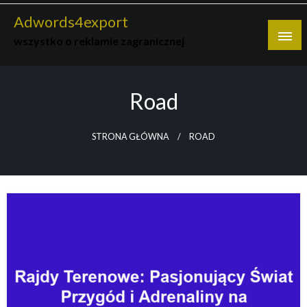
Skip
Adwords4export
to
wszystko o reklamie zagranicznej
content
Road
STRONA GŁÓWNA
ROAD