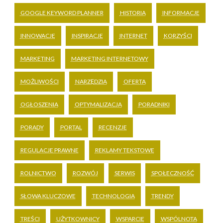
GOOGLE KEYWORD PLANNER
HISTORIA
INFORMACJE
INNOWACJE
INSPIRACJE
INTERNET
KORZYŚCI
MARKETING
MARKETING INTERNETOWY
MOŻLIWOŚCI
NARZĘDZIA
OFERTA
OGŁOSZENIA
OPTYMALIZACJA
PORADNIKI
PORADY
PORTAL
RECENZJE
REGULACJE PRAWNE
REKLAMY TEKSTOWE
ROLNICTWO
ROZWÓJ
SERWIS
SPOŁECZNOŚĆ
SŁOWA KLUCZOWE
TECHNOLOGIA
TRENDY
TREŚCI
UŻYTKOWNICY
WSPARCIE
WSPÓLNOTA