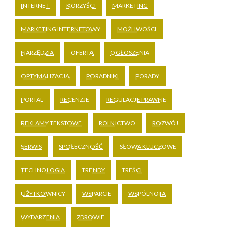
INTERNET
KORZYŚCI
MARKETING
MARKETING INTERNETOWY
MOŻLIWOŚCI
NARZĘDZIA
OFERTA
OGŁOSZENIA
OPTYMALIZACJA
PORADNIKI
PORADY
PORTAL
RECENZJE
REGULACJE PRAWNE
REKLAMY TEKSTOWE
ROLNICTWO
ROZWÓJ
SERWIS
SPOŁECZNOŚĆ
SŁOWA KLUCZOWE
TECHNOLOGIA
TRENDY
TREŚCI
UŻYTKOWNICY
WSPARCIE
WSPÓLNOTA
WYDARZENIA
ZDROWIE