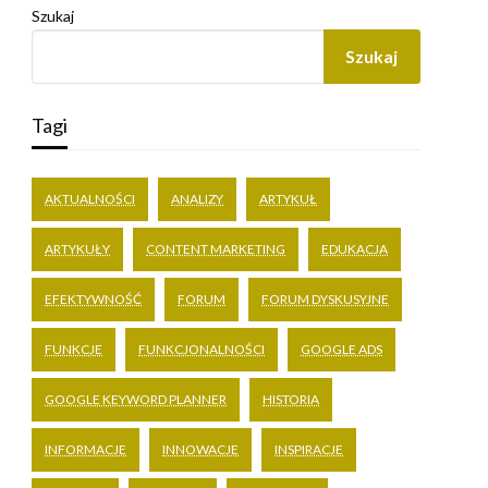
Szukaj
Szukaj
Tagi
AKTUALNOŚCI
ANALIZY
ARTYKUŁ
ARTYKUŁY
CONTENT MARKETING
EDUKACJA
EFEKTYWNOŚĆ
FORUM
FORUM DYSKUSYJNE
FUNKCJE
FUNKCJONALNOŚCI
GOOGLE ADS
GOOGLE KEYWORD PLANNER
HISTORIA
INFORMACJE
INNOWACJE
INSPIRACJE