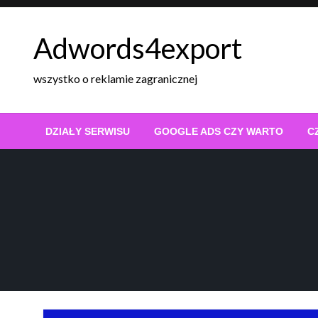
Skip
to
Adwords4export
content
wszystko o reklamie zagranicznej
DZIAŁY SERWISU
GOOGLE ADS CZY WARTO
C