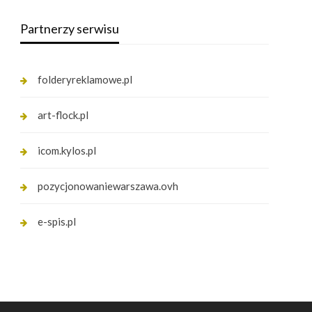
Partnerzy serwisu
folderyreklamowe.pl
art-flock.pl
icom.kylos.pl
pozycjonowaniewarszawa.ovh
e-spis.pl