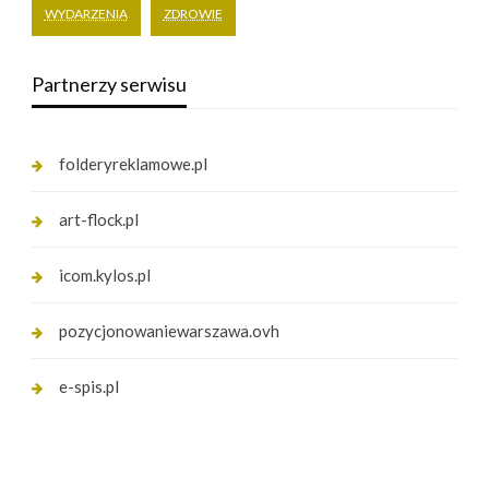
WYDARZENIA
ZDROWIE
Partnerzy serwisu
folderyreklamowe.pl
art-flock.pl
icom.kylos.pl
pozycjonowaniewarszawa.ovh
e-spis.pl