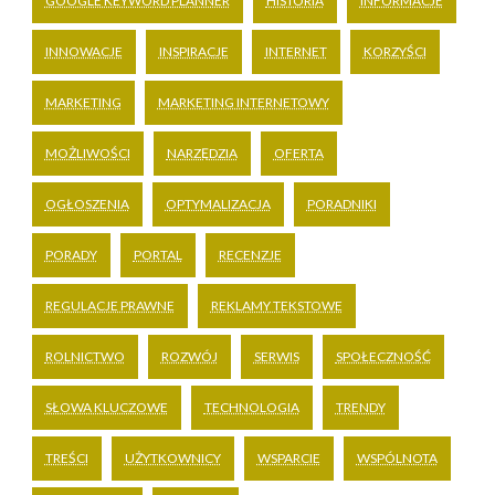
GOOGLE KEYWORD PLANNER
HISTORIA
INFORMACJE
INNOWACJE
INSPIRACJE
INTERNET
KORZYŚCI
MARKETING
MARKETING INTERNETOWY
MOŻLIWOŚCI
NARZĘDZIA
OFERTA
OGŁOSZENIA
OPTYMALIZACJA
PORADNIKI
PORADY
PORTAL
RECENZJE
REGULACJE PRAWNE
REKLAMY TEKSTOWE
ROLNICTWO
ROZWÓJ
SERWIS
SPOŁECZNOŚĆ
SŁOWA KLUCZOWE
TECHNOLOGIA
TRENDY
TREŚCI
UŻYTKOWNICY
WSPARCIE
WSPÓLNOTA