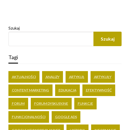
Szukaj
Szukaj
Tagi
AKTUALNOŚCI
ANALIZY
ARTYKUŁ
ARTYKUŁY
CONTENT MARKETING
EDUKACJA
EFEKTYWNOŚĆ
FORUM
FORUM DYSKUSYJNE
FUNKCJE
FUNKCJONALNOŚCI
GOOGLE ADS