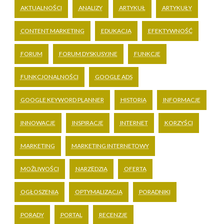
AKTUALNOŚCI
ANALIZY
ARTYKUŁ
ARTYKUŁY
CONTENT MARKETING
EDUKACJA
EFEKTYWNOŚĆ
FORUM
FORUM DYSKUSYJNE
FUNKCJE
FUNKCJONALNOŚCI
GOOGLE ADS
GOOGLE KEYWORD PLANNER
HISTORIA
INFORMACJE
INNOWACJE
INSPIRACJE
INTERNET
KORZYŚCI
MARKETING
MARKETING INTERNETOWY
MOŻLIWOŚCI
NARZĘDZIA
OFERTA
OGŁOSZENIA
OPTYMALIZACJA
PORADNIKI
PORADY
PORTAL
RECENZJE