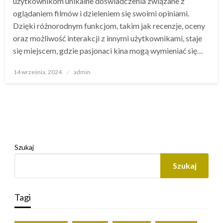
użytkownikom unikalne doświadczenia związane z
oglądaniem filmów i dzieleniem się swoimi opiniami.
Dzięki różnorodnym funkcjom, takim jak recenzje, oceny
oraz możliwość interakcji z innymi użytkownikami, staje
się miejscem, gdzie pasjonaci kina mogą wymieniać się…
Opublikowane
14 września, 2024
admin
w
Szukaj
Szukaj
Tagi