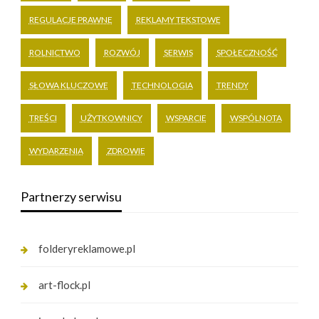
REGULACJE PRAWNE
REKLAMY TEKSTOWE
ROLNICTWO
ROZWÓJ
SERWIS
SPOŁECZNOŚĆ
SŁOWA KLUCZOWE
TECHNOLOGIA
TRENDY
TREŚCI
UŻYTKOWNICY
WSPARCIE
WSPÓLNOTA
WYDARZENIA
ZDROWIE
Partnerzy serwisu
folderyreklamowe.pl
art-flock.pl