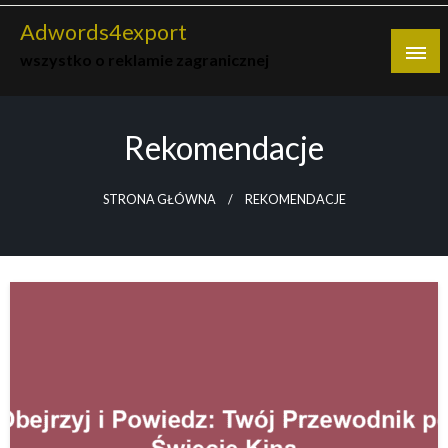
Skip
Adwords4export
to
wszystko o reklamie zagranicznej
content
Rekomendacje
STRONA GŁÓWNA
REKOMENDACJE