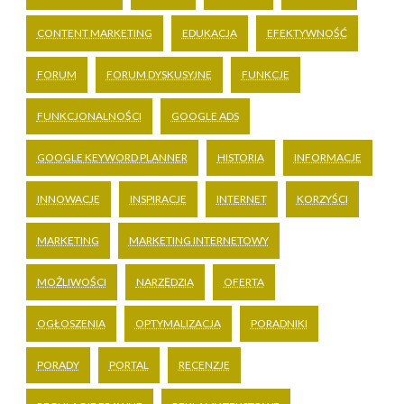
CONTENT MARKETING
EDUKACJA
EFEKTYWNOŚĆ
FORUM
FORUM DYSKUSYJNE
FUNKCJE
FUNKCJONALNOŚCI
GOOGLE ADS
GOOGLE KEYWORD PLANNER
HISTORIA
INFORMACJE
INNOWACJE
INSPIRACJE
INTERNET
KORZYŚCI
MARKETING
MARKETING INTERNETOWY
MOŻLIWOŚCI
NARZĘDZIA
OFERTA
OGŁOSZENIA
OPTYMALIZACJA
PORADNIKI
PORADY
PORTAL
RECENZJE