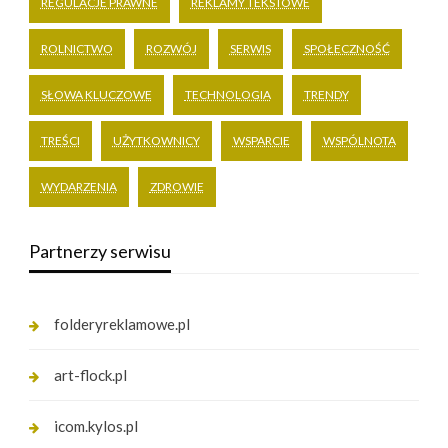
REGULACJE PRAWNE
REKLAMY TEKSTOWE
ROLNICTWO
ROZWÓJ
SERWIS
SPOŁECZNOŚĆ
SŁOWA KLUCZOWE
TECHNOLOGIA
TRENDY
TREŚCI
UŻYTKOWNICY
WSPARCIE
WSPÓLNOTA
WYDARZENIA
ZDROWIE
Partnerzy serwisu
folderyreklamowe.pl
art-flock.pl
icom.kylos.pl