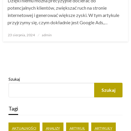
Dzięki niemu można precyzyjnie docierać do
potencjalnych klientów, zwiększać ruch na stronie
internetowej i generować większe zyski. W tym artykule
przyjrzymy się, czym dokładnie jest Google Ads,…
Opublikowane
23 sierpnia, 2024
admin
w
Szukaj
Szukaj
Tagi
AKTUALNOŚCI
ANALIZY
ARTYKUŁ
ARTYKUŁY