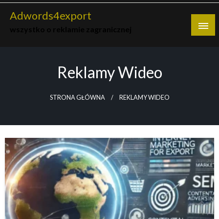
Skip
Adwords4export
to
wszystko o reklamie zagranicznej
content
Reklamy Wideo
STRONA GŁÓWNA
REKLAMY WIDEO