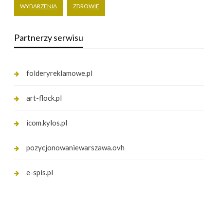
WYDARZENIA
ZDROWIE
Partnerzy serwisu
folderyreklamowe.pl
art-flock.pl
icom.kylos.pl
pozycjonowaniewarszawa.ovh
e-spis.pl