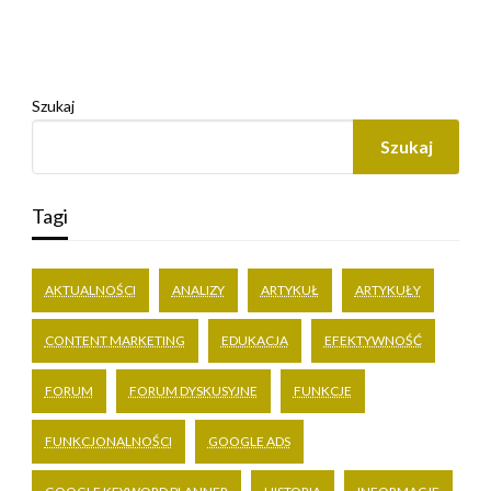
Szukaj
Szukaj
Tagi
AKTUALNOŚCI
ANALIZY
ARTYKUŁ
ARTYKUŁY
CONTENT MARKETING
EDUKACJA
EFEKTYWNOŚĆ
FORUM
FORUM DYSKUSYJNE
FUNKCJE
FUNKCJONALNOŚCI
GOOGLE ADS