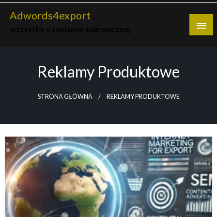
Skip
Adwords4export
to
wszystko o reklamie zagranicznej
content
Reklamy Produktowe
STRONA GŁÓWNA
REKLAMY PRODUKTOWE