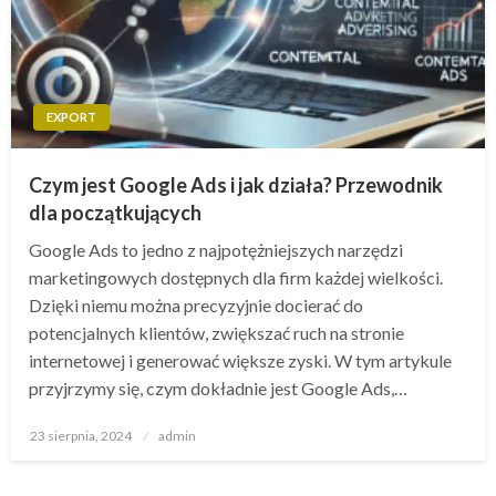
EXPORT
Czym jest Google Ads i jak działa? Przewodnik
dla początkujących
Google Ads to jedno z najpotężniejszych narzędzi
marketingowych dostępnych dla firm każdej wielkości.
Dzięki niemu można precyzyjnie docierać do
potencjalnych klientów, zwiększać ruch na stronie
internetowej i generować większe zyski. W tym artykule
przyjrzymy się, czym dokładnie jest Google Ads,…
Opublikowane
23 sierpnia, 2024
admin
w