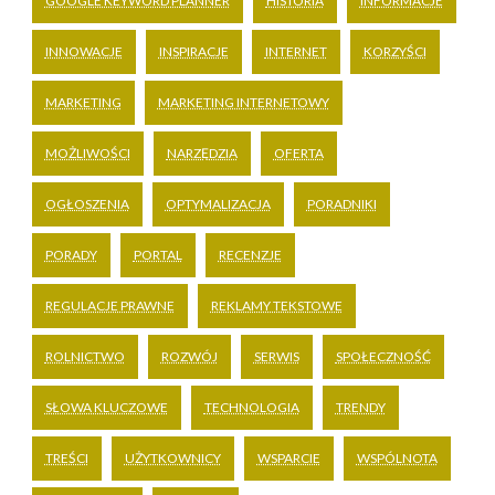
GOOGLE KEYWORD PLANNER
HISTORIA
INFORMACJE
INNOWACJE
INSPIRACJE
INTERNET
KORZYŚCI
MARKETING
MARKETING INTERNETOWY
MOŻLIWOŚCI
NARZĘDZIA
OFERTA
OGŁOSZENIA
OPTYMALIZACJA
PORADNIKI
PORADY
PORTAL
RECENZJE
REGULACJE PRAWNE
REKLAMY TEKSTOWE
ROLNICTWO
ROZWÓJ
SERWIS
SPOŁECZNOŚĆ
SŁOWA KLUCZOWE
TECHNOLOGIA
TRENDY
TREŚCI
UŻYTKOWNICY
WSPARCIE
WSPÓLNOTA