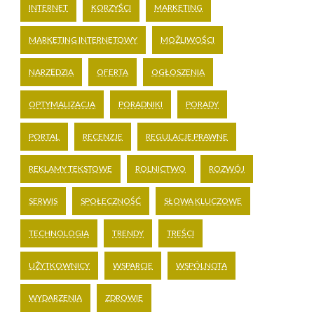
INTERNET
KORZYŚCI
MARKETING
MARKETING INTERNETOWY
MOŻLIWOŚCI
NARZĘDZIA
OFERTA
OGŁOSZENIA
OPTYMALIZACJA
PORADNIKI
PORADY
PORTAL
RECENZJE
REGULACJE PRAWNE
REKLAMY TEKSTOWE
ROLNICTWO
ROZWÓJ
SERWIS
SPOŁECZNOŚĆ
SŁOWA KLUCZOWE
TECHNOLOGIA
TRENDY
TREŚCI
UŻYTKOWNICY
WSPARCIE
WSPÓLNOTA
WYDARZENIA
ZDROWIE