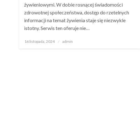
żywieniowymi. W dobie rosnącej świadomości
zdrowotnej społeczeństwa, dostęp do rzetelnych
informacji na temat żywienia staje się niezwykle
istotny. Serwis ten oferuje nie…
Opublikowane
16 listopada, 2024
admin
w