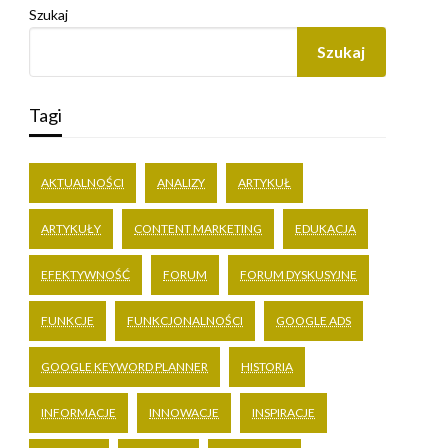
Szukaj
Szukaj
Tagi
AKTUALNOŚCI
ANALIZY
ARTYKUŁ
ARTYKUŁY
CONTENT MARKETING
EDUKACJA
EFEKTYWNOŚĆ
FORUM
FORUM DYSKUSYJNE
FUNKCJE
FUNKCJONALNOŚCI
GOOGLE ADS
GOOGLE KEYWORD PLANNER
HISTORIA
INFORMACJE
INNOWACJE
INSPIRACJE