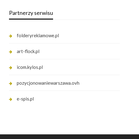
Partnerzy serwisu
folderyreklamowe.pl
art-flock.pl
icom.kylos.pl
pozycjonowaniewarszawa.ovh
e-spis.pl