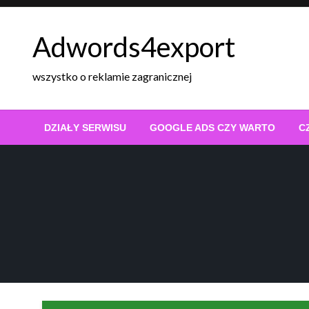
Skip
to
Adwords4export
content
wszystko o reklamie zagranicznej
DZIAŁY SERWISU
GOOGLE ADS CZY WARTO
C