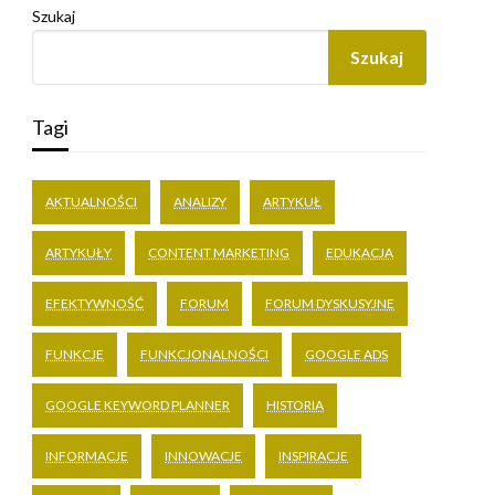
Szukaj
Szukaj
Tagi
AKTUALNOŚCI
ANALIZY
ARTYKUŁ
ARTYKUŁY
CONTENT MARKETING
EDUKACJA
EFEKTYWNOŚĆ
FORUM
FORUM DYSKUSYJNE
FUNKCJE
FUNKCJONALNOŚCI
GOOGLE ADS
GOOGLE KEYWORD PLANNER
HISTORIA
INFORMACJE
INNOWACJE
INSPIRACJE