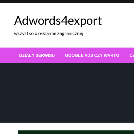
Skip
to
Adwords4export
content
wszystko o reklamie zagranicznej
DZIAŁY SERWISU
GOOGLE ADS CZY WARTO
C