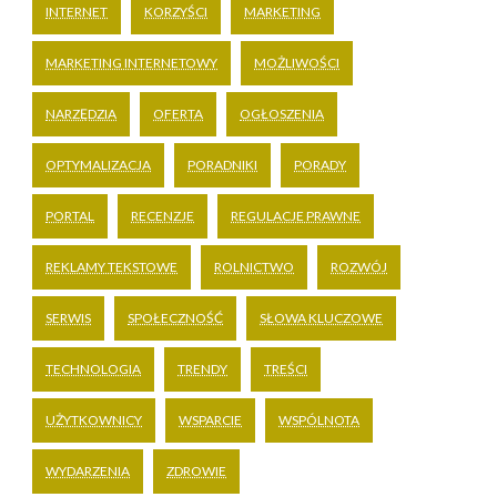
INTERNET
KORZYŚCI
MARKETING
MARKETING INTERNETOWY
MOŻLIWOŚCI
NARZĘDZIA
OFERTA
OGŁOSZENIA
OPTYMALIZACJA
PORADNIKI
PORADY
PORTAL
RECENZJE
REGULACJE PRAWNE
REKLAMY TEKSTOWE
ROLNICTWO
ROZWÓJ
SERWIS
SPOŁECZNOŚĆ
SŁOWA KLUCZOWE
TECHNOLOGIA
TRENDY
TREŚCI
UŻYTKOWNICY
WSPARCIE
WSPÓLNOTA
WYDARZENIA
ZDROWIE