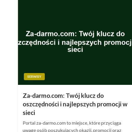
SERWISY
Za-darmo.com: Twój klucz do
oszczędności i najlepszych promocji w
sieci
Portal za-darmo.com to miejsce, które przyciąga
uwagę osób poszukujących okazji, promocji oraz