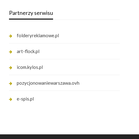
Partnerzy serwisu
folderyreklamowe.pl
art-flock.pl
icom.kylos.pl
pozycjonowaniewarszawa.ovh
e-spis.pl