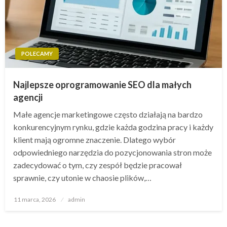
POLECAMY
Najlepsze oprogramowanie SEO dla małych
agencji
Małe agencje marketingowe często działają na bardzo
konkurencyjnym rynku, gdzie każda godzina pracy i każdy
klient mają ogromne znaczenie. Dlatego wybór
odpowiedniego narzędzia do pozycjonowania stron może
zadecydować o tym, czy zespół będzie pracował
sprawnie, czy utonie w chaosie plików,…
Opublikowane
11 marca, 2026
admin
w