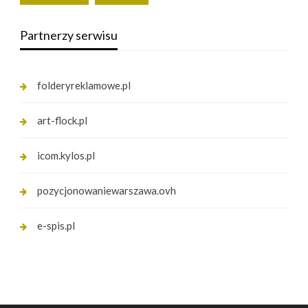
Partnerzy serwisu
folderyreklamowe.pl
art-flock.pl
icom.kylos.pl
pozycjonowaniewarszawa.ovh
e-spis.pl