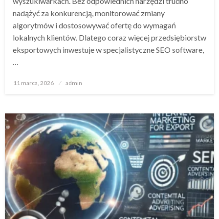
wyszukiwarkach. Bez odpowiednich narzędzi trudno
nadążyć za konkurencją, monitorować zmiany
algorytmów i dostosowywać ofertę do wymagań
lokalnych klientów. Dlatego coraz więcej przedsiębiorstw
eksportowych inwestuje w specjalistyczne SEO software,
…
Opublikowane
11 marca, 2026
admin
w