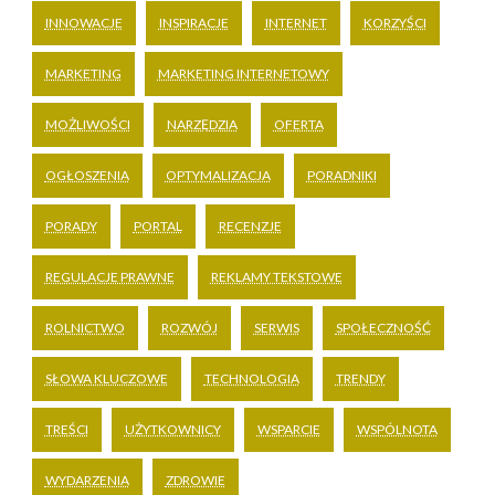
INNOWACJE
INSPIRACJE
INTERNET
KORZYŚCI
MARKETING
MARKETING INTERNETOWY
MOŻLIWOŚCI
NARZĘDZIA
OFERTA
OGŁOSZENIA
OPTYMALIZACJA
PORADNIKI
PORADY
PORTAL
RECENZJE
REGULACJE PRAWNE
REKLAMY TEKSTOWE
ROLNICTWO
ROZWÓJ
SERWIS
SPOŁECZNOŚĆ
SŁOWA KLUCZOWE
TECHNOLOGIA
TRENDY
TREŚCI
UŻYTKOWNICY
WSPARCIE
WSPÓLNOTA
WYDARZENIA
ZDROWIE