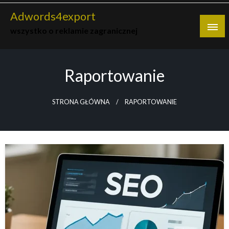
Skip
Adwords4export
to
wszystko o reklamie zagranicznej
content
Raportowanie
STRONA GŁÓWNA
RAPORTOWANIE