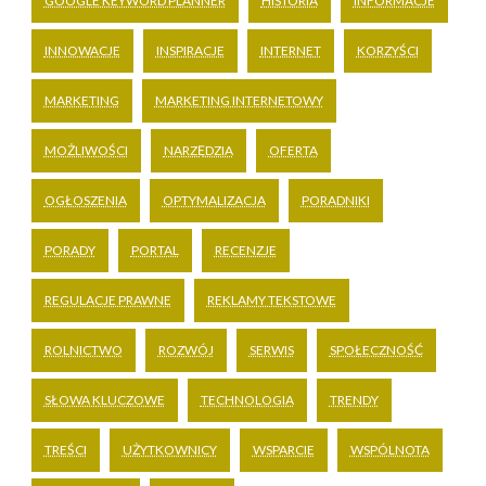
GOOGLE KEYWORD PLANNER
HISTORIA
INFORMACJE
INNOWACJE
INSPIRACJE
INTERNET
KORZYŚCI
MARKETING
MARKETING INTERNETOWY
MOŻLIWOŚCI
NARZĘDZIA
OFERTA
OGŁOSZENIA
OPTYMALIZACJA
PORADNIKI
PORADY
PORTAL
RECENZJE
REGULACJE PRAWNE
REKLAMY TEKSTOWE
ROLNICTWO
ROZWÓJ
SERWIS
SPOŁECZNOŚĆ
SŁOWA KLUCZOWE
TECHNOLOGIA
TRENDY
TREŚCI
UŻYTKOWNICY
WSPARCIE
WSPÓLNOTA