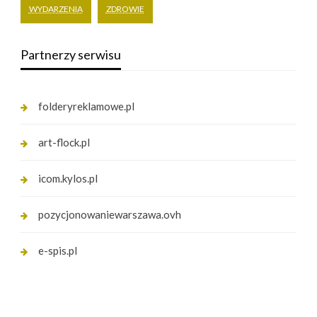
WYDARZENIA
ZDROWIE
Partnerzy serwisu
folderyreklamowe.pl
art-flock.pl
icom.kylos.pl
pozycjonowaniewarszawa.ovh
e-spis.pl