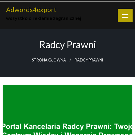
Skip
Adwords4export
to
wszystko o reklamie zagranicznej
content
Radcy Prawni
STRONA GŁÓWNA
RADCY PRAWNI