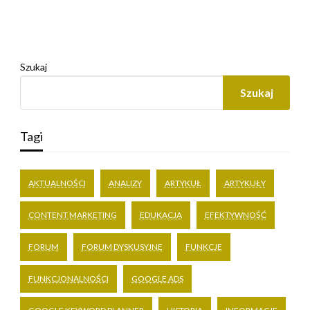
Szukaj
Szukaj
Tagi
AKTUALNOŚCI
ANALIZY
ARTYKUŁ
ARTYKUŁY
CONTENT MARKETING
EDUKACJA
EFEKTYWNOŚĆ
FORUM
FORUM DYSKUSYJNE
FUNKCJE
FUNKCJONALNOŚCI
GOOGLE ADS