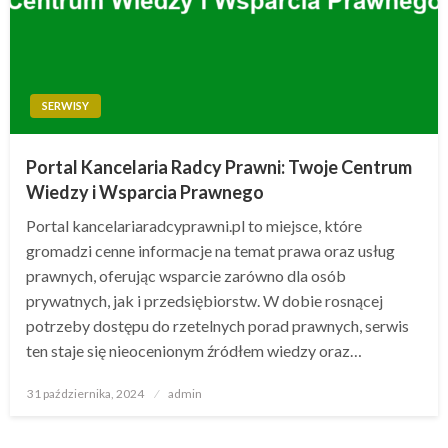
SERWISY
Portal Kancelaria Radcy Prawni: Twoje Centrum
Wiedzy i Wsparcia Prawnego
Portal kancelariaradcyprawni.pl to miejsce, które
gromadzi cenne informacje na temat prawa oraz usług
prawnych, oferując wsparcie zarówno dla osób
prywatnych, jak i przedsiębiorstw. W dobie rosnącej
potrzeby dostępu do rzetelnych porad prawnych, serwis
ten staje się nieocenionym źródłem wiedzy oraz…
Opublikowane
31 października, 2024
admin
w