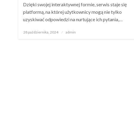
Dzięki swojej interaktywnej formie, serwis staje się
platformą, na której użytkownicy mogą nie tylko
uzyskiwać odpowiedzi na nurtujące ich pytania,…
Opublikowane
28 października, 2024
admin
w