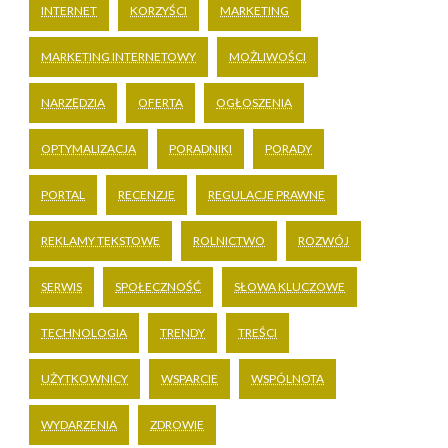
INTERNET
KORZYŚCI
MARKETING
MARKETING INTERNETOWY
MOŻLIWOŚCI
NARZĘDZIA
OFERTA
OGŁOSZENIA
OPTYMALIZACJA
PORADNIKI
PORADY
PORTAL
RECENZJE
REGULACJE PRAWNE
REKLAMY TEKSTOWE
ROLNICTWO
ROZWÓJ
SERWIS
SPOŁECZNOŚĆ
SŁOWA KLUCZOWE
TECHNOLOGIA
TRENDY
TREŚCI
UŻYTKOWNICY
WSPARCIE
WSPÓLNOTA
WYDARZENIA
ZDROWIE