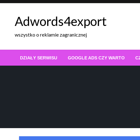
Skip
to
Adwords4export
content
wszystko o reklamie zagranicznej
DZIAŁY SERWISU
GOOGLE ADS CZY WARTO
C