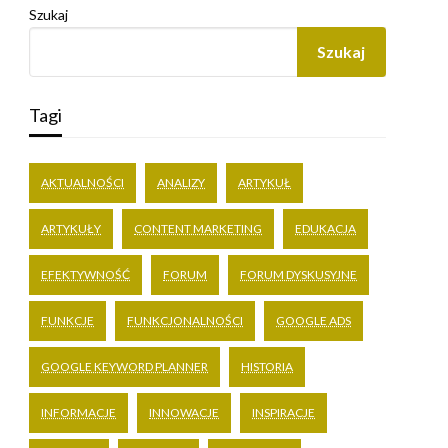
Szukaj
Szukaj
Tagi
AKTUALNOŚCI
ANALIZY
ARTYKUŁ
ARTYKUŁY
CONTENT MARKETING
EDUKACJA
EFEKTYWNOŚĆ
FORUM
FORUM DYSKUSYJNE
FUNKCJE
FUNKCJONALNOŚCI
GOOGLE ADS
GOOGLE KEYWORD PLANNER
HISTORIA
INFORMACJE
INNOWACJE
INSPIRACJE