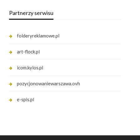
Partnerzy serwisu
folderyreklamowe.pl
art-flock.pl
icom.kylos.pl
pozycjonowaniewarszawa.ovh
e-spis.pl