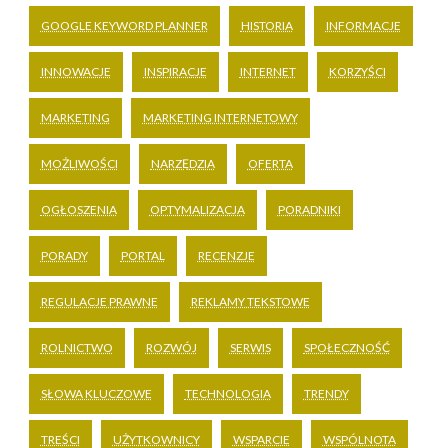
GOOGLE KEYWORD PLANNER
HISTORIA
INFORMACJE
INNOWACJE
INSPIRACJE
INTERNET
KORZYŚCI
MARKETING
MARKETING INTERNETOWY
MOŻLIWOŚCI
NARZĘDZIA
OFERTA
OGŁOSZENIA
OPTYMALIZACJA
PORADNIKI
PORADY
PORTAL
RECENZJE
REGULACJE PRAWNE
REKLAMY TEKSTOWE
ROLNICTWO
ROZWÓJ
SERWIS
SPOŁECZNOŚĆ
SŁOWA KLUCZOWE
TECHNOLOGIA
TRENDY
TREŚCI
UŻYTKOWNICY
WSPARCIE
WSPÓLNOTA