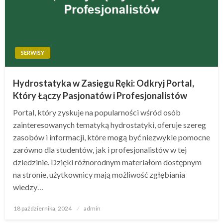
SERWISY
Hydrostatyka w Zasięgu Ręki: Odkryj Portal,
Który Łączy Pasjonatów i Profesjonalistów
Portal, który zyskuje na popularności wśród osób
zainteresowanych tematyką hydrostatyki, oferuje szereg
zasobów i informacji, które mogą być niezwykle pomocne
zarówno dla studentów, jak i profesjonalistów w tej
dziedzinie. Dzięki różnorodnym materiałom dostępnym
na stronie, użytkownicy mają możliwość zgłębiania
wiedzy…
Opublikowane
18 października, 2024
admin
w