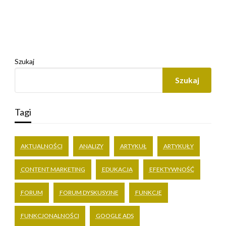
Szukaj
Szukaj
Tagi
AKTUALNOŚCI
ANALIZY
ARTYKUŁ
ARTYKUŁY
CONTENT MARKETING
EDUKACJA
EFEKTYWNOŚĆ
FORUM
FORUM DYSKUSYJNE
FUNKCJE
FUNKCJONALNOŚCI
GOOGLE ADS