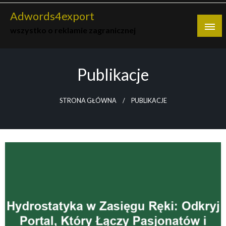
Skip
Adwords4export
to
wszystko o reklamie zagranicznej
content
Publikacje
STRONA GŁÓWNA
PUBLIKACJE