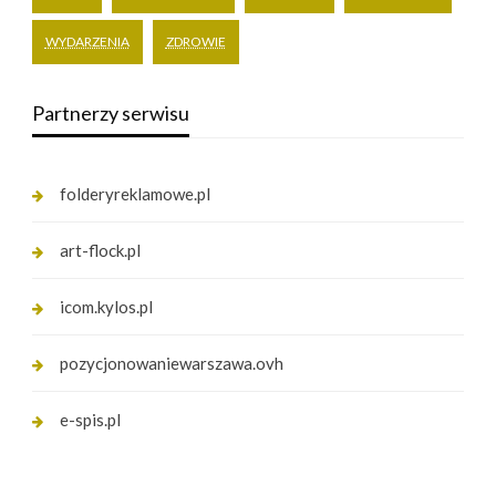
WYDARZENIA
ZDROWIE
Partnerzy serwisu
folderyreklamowe.pl
art-flock.pl
icom.kylos.pl
pozycjonowaniewarszawa.ovh
e-spis.pl