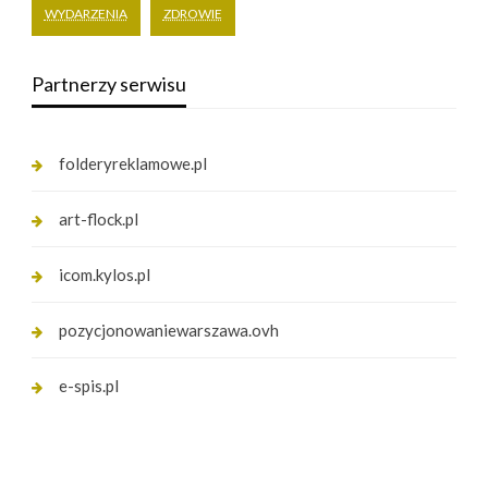
WYDARZENIA
ZDROWIE
Partnerzy serwisu
folderyreklamowe.pl
art-flock.pl
icom.kylos.pl
pozycjonowaniewarszawa.ovh
e-spis.pl