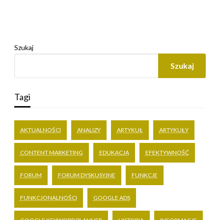
Szukaj
Szukaj
Tagi
AKTUALNOŚCI
ANALIZY
ARTYKUŁ
ARTYKUŁY
CONTENT MARKETING
EDUKACJA
EFEKTYWNOŚĆ
FORUM
FORUM DYSKUSYJNE
FUNKCJE
FUNKCJONALNOŚCI
GOOGLE ADS