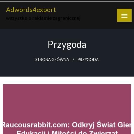
Skip
Adwords4export
to
wszystko o reklamie zagranicznej
content
Przygoda
STRONA GŁÓWNA
PRZYGODA