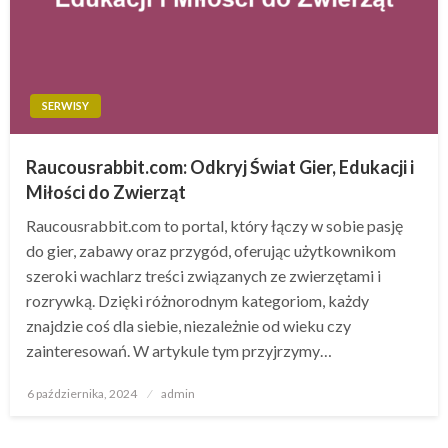
SERWISY
Raucousrabbit.com: Odkryj Świat Gier, Edukacji i
Miłości do Zwierząt
Raucousrabbit.com to portal, który łączy w sobie pasję
do gier, zabawy oraz przygód, oferując użytkownikom
szeroki wachlarz treści związanych ze zwierzętami i
rozrywką. Dzięki różnorodnym kategoriom, każdy
znajdzie coś dla siebie, niezależnie od wieku czy
zainteresowań. W artykule tym przyjrzymy…
Opublikowane
6 października, 2024
admin
w