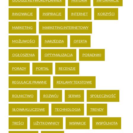
GOOGLE KEYWORD PLANNER
HISTORIA
INFORMACJE
INNOWACJE
INSPIRACJE
INTERNET
KORZYŚCI
MARKETING
MARKETING INTERNETOWY
MOŻLIWOŚCI
NARZĘDZIA
OFERTA
OGŁOSZENIA
OPTYMALIZACJA
PORADNIKI
PORADY
PORTAL
RECENZJE
REGULACJE PRAWNE
REKLAMY TEKSTOWE
ROLNICTWO
ROZWÓJ
SERWIS
SPOŁECZNOŚĆ
SŁOWA KLUCZOWE
TECHNOLOGIA
TRENDY
TREŚCI
UŻYTKOWNICY
WSPARCIE
WSPÓLNOTA