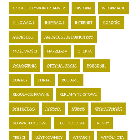
GOOGLE KEYWORD PLANNER
HISTORIA
INFORMACJE
INNOWACJE
INSPIRACJE
INTERNET
KORZYŚCI
MARKETING
MARKETING INTERNETOWY
MOŻLIWOŚCI
NARZĘDZIA
OFERTA
OGŁOSZENIA
OPTYMALIZACJA
PORADNIKI
PORADY
PORTAL
RECENZJE
REGULACJE PRAWNE
REKLAMY TEKSTOWE
ROLNICTWO
ROZWÓJ
SERWIS
SPOŁECZNOŚĆ
SŁOWA KLUCZOWE
TECHNOLOGIA
TRENDY
TREŚCI
UŻYTKOWNICY
WSPARCIE
WSPÓLNOTA