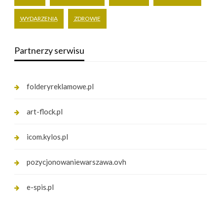
WYDARZENIA
ZDROWIE
Partnerzy serwisu
folderyreklamowe.pl
art-flock.pl
icom.kylos.pl
pozycjonowaniewarszawa.ovh
e-spis.pl