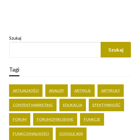
Szukaj
Szukaj
Tagi
AKTUALNOŚCI
ANALIZY
ARTYKUŁ
ARTYKUŁY
CONTENT MARKETING
EDUKACJA
EFEKTYWNOŚĆ
FORUM
FORUM DYSKUSYJNE
FUNKCJE
FUNKCJONALNOŚCI
GOOGLE ADS