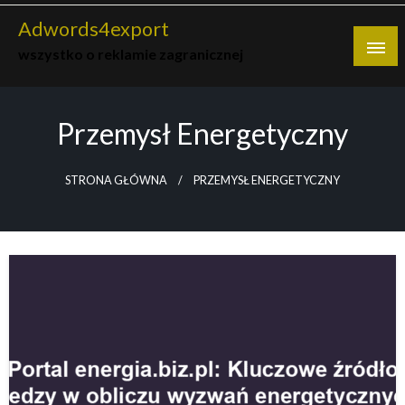
Skip
Adwords4export
to
wszystko o reklamie zagranicznej
content
Przemysł Energetyczny
STRONA GŁÓWNA
PRZEMYSŁ ENERGETYCZNY