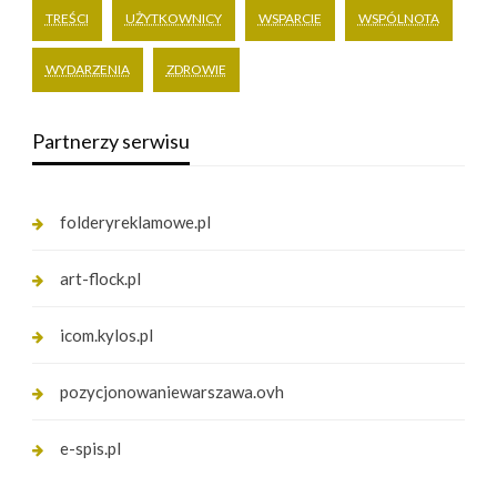
TREŚCI
UŻYTKOWNICY
WSPARCIE
WSPÓLNOTA
WYDARZENIA
ZDROWIE
Partnerzy serwisu
folderyreklamowe.pl
art-flock.pl
icom.kylos.pl
pozycjonowaniewarszawa.ovh
e-spis.pl