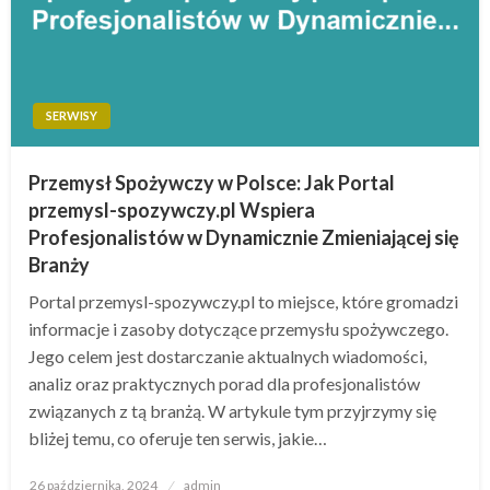
SERWISY
Przemysł Spożywczy w Polsce: Jak Portal
przemysl-spozywczy.pl Wspiera
Profesjonalistów w Dynamicznie Zmieniającej się
Branży
Portal przemysl-spozywczy.pl to miejsce, które gromadzi
informacje i zasoby dotyczące przemysłu spożywczego.
Jego celem jest dostarczanie aktualnych wiadomości,
analiz oraz praktycznych porad dla profesjonalistów
związanych z tą branżą. W artykule tym przyjrzymy się
bliżej temu, co oferuje ten serwis, jakie…
Opublikowane
26 października, 2024
admin