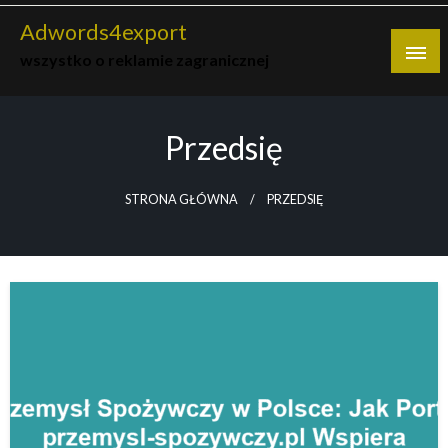
Skip
Adwords4export
to
wszystko o reklamie zagranicznej
content
Przedsię
STRONA GŁÓWNA
PRZEDSIĘ