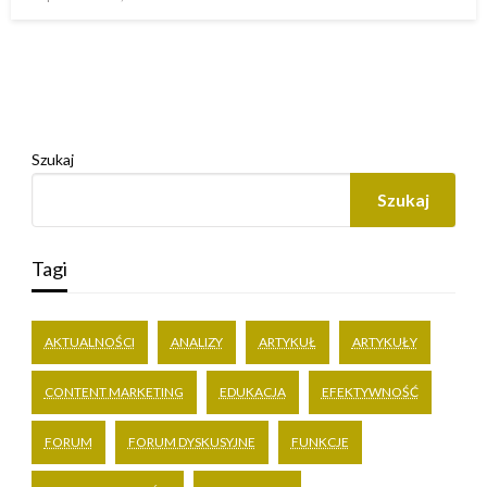
w
Szukaj
Szukaj
Tagi
AKTUALNOŚCI
ANALIZY
ARTYKUŁ
ARTYKUŁY
CONTENT MARKETING
EDUKACJA
EFEKTYWNOŚĆ
FORUM
FORUM DYSKUSYJNE
FUNKCJE