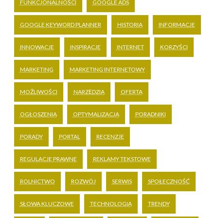
FUNKCJONALNOŚCI
GOOGLE ADS
GOOGLE KEYWORD PLANNER
HISTORIA
INFORMACJE
INNOWACJE
INSPIRACJE
INTERNET
KORZYŚCI
MARKETING
MARKETING INTERNETOWY
MOŻLIWOŚCI
NARZĘDZIA
OFERTA
OGŁOSZENIA
OPTYMALIZACJA
PORADNIKI
PORADY
PORTAL
RECENZJE
REGULACJE PRAWNE
REKLAMY TEKSTOWE
ROLNICTWO
ROZWÓJ
SERWIS
SPOŁECZNOŚĆ
SŁOWA KLUCZOWE
TECHNOLOGIA
TRENDY