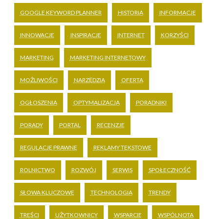
GOOGLE KEYWORD PLANNER
HISTORIA
INFORMACJE
INNOWACJE
INSPIRACJE
INTERNET
KORZYŚCI
MARKETING
MARKETING INTERNETOWY
MOŻLIWOŚCI
NARZĘDZIA
OFERTA
OGŁOSZENIA
OPTYMALIZACJA
PORADNIKI
PORADY
PORTAL
RECENZJE
REGULACJE PRAWNE
REKLAMY TEKSTOWE
ROLNICTWO
ROZWÓJ
SERWIS
SPOŁECZNOŚĆ
SŁOWA KLUCZOWE
TECHNOLOGIA
TRENDY
TREŚCI
UŻYTKOWNICY
WSPARCIE
WSPÓLNOTA