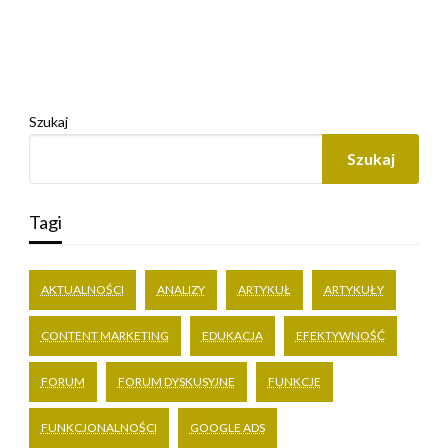
Szukaj
Szukaj
Tagi
AKTUALNOŚCI
ANALIZY
ARTYKUŁ
ARTYKUŁY
CONTENT MARKETING
EDUKACJA
EFEKTYWNOŚĆ
FORUM
FORUM DYSKUSYJNE
FUNKCJE
FUNKCJONALNOŚCI
GOOGLE ADS