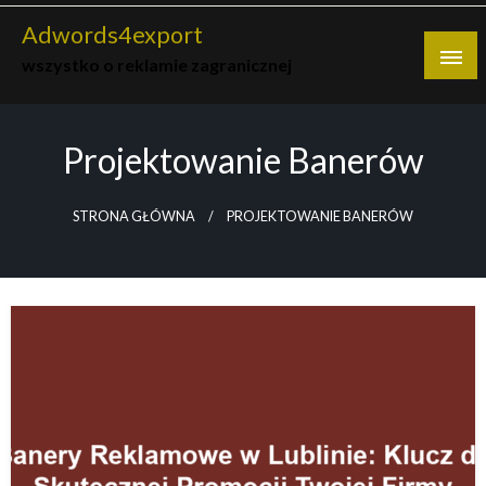
Skip
Adwords4export
to
wszystko o reklamie zagranicznej
content
Projektowanie Banerów
STRONA GŁÓWNA
PROJEKTOWANIE BANERÓW