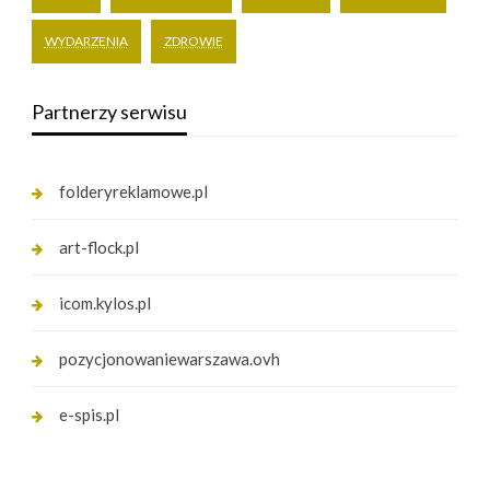
WYDARZENIA
ZDROWIE
Partnerzy serwisu
folderyreklamowe.pl
art-flock.pl
icom.kylos.pl
pozycjonowaniewarszawa.ovh
e-spis.pl