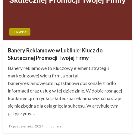
SERWISY
Banery Reklamowe w Lublinie: Klucz do
Skutecznej Promocji Twojej Firmy
Banery reklamowe to kluczowy element strategii
marketingowej wielu firm, a portal
baneryreklamowelublin.pl stanowi doskonałe źródło
informacji oraz usług w tej dziedzinie. W dobie rosnącej
konkurencji na rynku, skuteczna reklama wizualna staje
się niezbędna dla osiągnięcia sukcesu. W artykule tym
przyjrzymy…
Opublikowane
19 października, 2024
admin
w