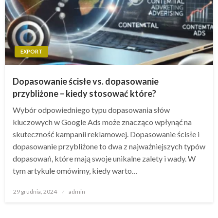
EXPORT
Dopasowanie ścisłe vs. dopasowanie
przybliżone – kiedy stosować które?
Wybór odpowiedniego typu dopasowania słów
kluczowych w Google Ads może znacząco wpłynąć na
skuteczność kampanii reklamowej. Dopasowanie ścisłe i
dopasowanie przybliżone to dwa z najważniejszych typów
dopasowań, które mają swoje unikalne zalety i wady. W
tym artykule omówimy, kiedy warto…
Opublikowane
29 grudnia, 2024
admin
w