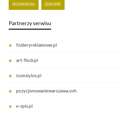
WYDARZENIA
ZDROWIE
Partnerzy serwisu
folderyreklamowe.pl
art-flock.pl
icom.kylos.pl
pozycjonowaniewarszawa.ovh
e-spis.pl