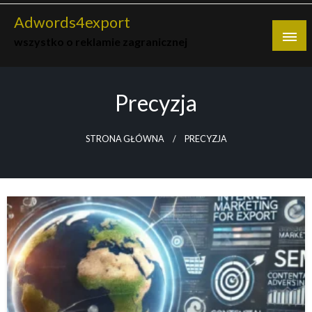
Skip
Adwords4export
to
wszystko o reklamie zagranicznej
content
Precyzja
STRONA GŁÓWNA
PRECYZJA