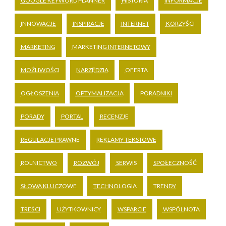
GOOGLE KEYWORD PLANNER
HISTORIA
INFORMACJE
INNOWACJE
INSPIRACJE
INTERNET
KORZYŚCI
MARKETING
MARKETING INTERNETOWY
MOŻLIWOŚCI
NARZĘDZIA
OFERTA
OGŁOSZENIA
OPTYMALIZACJA
PORADNIKI
PORADY
PORTAL
RECENZJE
REGULACJE PRAWNE
REKLAMY TEKSTOWE
ROLNICTWO
ROZWÓJ
SERWIS
SPOŁECZNOŚĆ
SŁOWA KLUCZOWE
TECHNOLOGIA
TRENDY
TREŚCI
UŻYTKOWNICY
WSPARCIE
WSPÓLNOTA