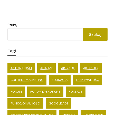
Szukaj
Szukaj
Tagi
AKTUALNOŚCI
ANALIZY
ARTYKUŁ
ARTYKUŁY
CONTENT MARKETING
EDUKACJA
EFEKTYWNOŚĆ
FORUM
FORUM DYSKUSYJNE
FUNKCJE
FUNKCJONALNOŚCI
GOOGLE ADS