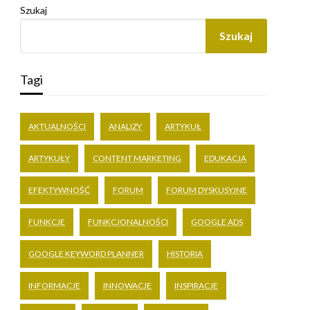
Szukaj
Szukaj
Tagi
AKTUALNOŚCI
ANALIZY
ARTYKUŁ
ARTYKUŁY
CONTENT MARKETING
EDUKACJA
EFEKTYWNOŚĆ
FORUM
FORUM DYSKUSYJNE
FUNKCJE
FUNKCJONALNOŚCI
GOOGLE ADS
GOOGLE KEYWORD PLANNER
HISTORIA
INFORMACJE
INNOWACJE
INSPIRACJE