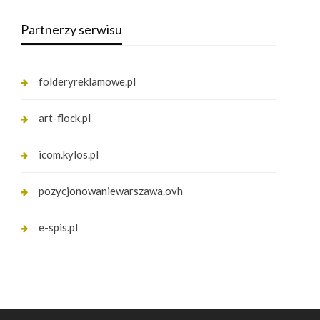
Partnerzy serwisu
folderyreklamowe.pl
art-flock.pl
icom.kylos.pl
pozycjonowaniewarszawa.ovh
e-spis.pl