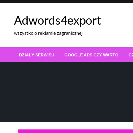
Skip
to
Adwords4export
content
wszystko o reklamie zagranicznej
DZIAŁY SERWISU
GOOGLE ADS CZY WARTO
C