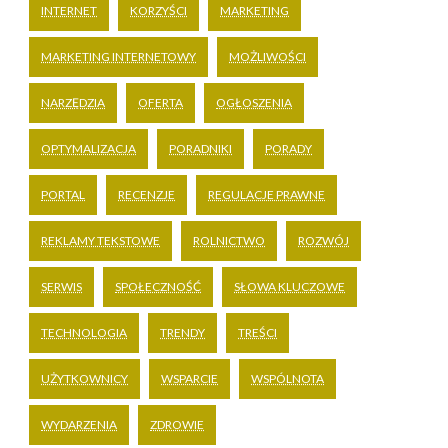
INTERNET
KORZYŚCI
MARKETING
MARKETING INTERNETOWY
MOŻLIWOŚCI
NARZĘDZIA
OFERTA
OGŁOSZENIA
OPTYMALIZACJA
PORADNIKI
PORADY
PORTAL
RECENZJE
REGULACJE PRAWNE
REKLAMY TEKSTOWE
ROLNICTWO
ROZWÓJ
SERWIS
SPOŁECZNOŚĆ
SŁOWA KLUCZOWE
TECHNOLOGIA
TRENDY
TREŚCI
UŻYTKOWNICY
WSPARCIE
WSPÓLNOTA
WYDARZENIA
ZDROWIE