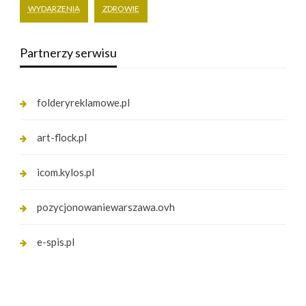
WYDARZENIA
ZDROWIE
Partnerzy serwisu
folderyreklamowe.pl
art-flock.pl
icom.kylos.pl
pozycjonowaniewarszawa.ovh
e-spis.pl