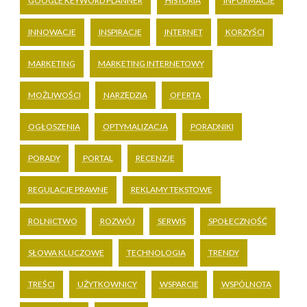
GOOGLE KEYWORD PLANNER
HISTORIA
INFORMACJE
INNOWACJE
INSPIRACJE
INTERNET
KORZYŚCI
MARKETING
MARKETING INTERNETOWY
MOŻLIWOŚCI
NARZĘDZIA
OFERTA
OGŁOSZENIA
OPTYMALIZACJA
PORADNIKI
PORADY
PORTAL
RECENZJE
REGULACJE PRAWNE
REKLAMY TEKSTOWE
ROLNICTWO
ROZWÓJ
SERWIS
SPOŁECZNOŚĆ
SŁOWA KLUCZOWE
TECHNOLOGIA
TRENDY
TREŚCI
UŻYTKOWNICY
WSPARCIE
WSPÓLNOTA