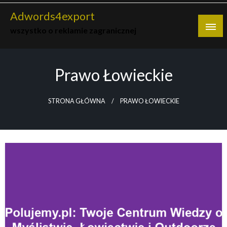
Skip
Adwords4export
to
wszystko o reklamie zagranicznej
content
Prawo Łowieckie
STRONA GŁÓWNA
PRAWO ŁOWIECKIE