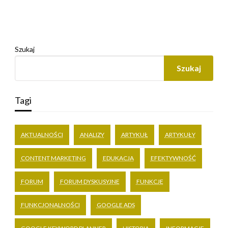
Szukaj
Szukaj
Tagi
AKTUALNOŚCI
ANALIZY
ARTYKUŁ
ARTYKUŁY
CONTENT MARKETING
EDUKACJA
EFEKTYWNOŚĆ
FORUM
FORUM DYSKUSYJNE
FUNKCJE
FUNKCJONALNOŚCI
GOOGLE ADS