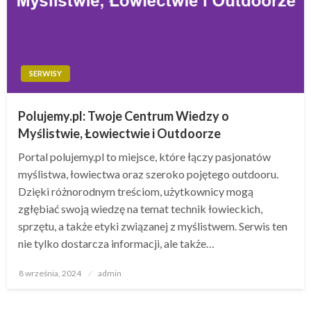
SERWISY
Polujemy.pl: Twoje Centrum Wiedzy o
Myślistwie, Łowiectwie i Outdoorze
Portal polujemy.pl to miejsce, które łączy pasjonatów
myślistwa, łowiectwa oraz szeroko pojętego outdooru.
Dzięki różnorodnym treściom, użytkownicy mogą
zgłębiać swoją wiedzę na temat technik łowieckich,
sprzętu, a także etyki związanej z myślistwem. Serwis ten
nie tylko dostarcza informacji, ale także…
Opublikowane
8 września, 2024
admin
w