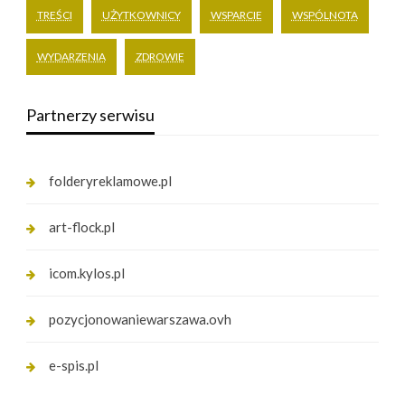
TREŚCI
UŻYTKOWNICY
WSPARCIE
WSPÓLNOTA
WYDARZENIA
ZDROWIE
Partnerzy serwisu
folderyreklamowe.pl
art-flock.pl
icom.kylos.pl
pozycjonowaniewarszawa.ovh
e-spis.pl