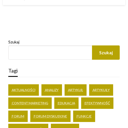
w
Szukaj
Szukaj
Tagi
AKTUALNOŚCI
ANALIZY
ARTYKUŁ
ARTYKUŁY
CONTENT MARKETING
EDUKACJA
EFEKTYWNOŚĆ
FORUM
FORUM DYSKUSYJNE
FUNKCJE