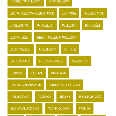
FUNKCJONALNOŚCI
GOOGLE ADS
GOOGLE KEYWORD PLANNER
HISTORIA
INFORMACJE
INNOWACJE
INSPIRACJE
INTERNET
KORZYŚCI
MARKETING
MARKETING INTERNETOWY
MOŻLIWOŚCI
NARZĘDZIA
OFERTA
OGŁOSZENIA
OPTYMALIZACJA
PORADNIKI
PORADY
PORTAL
RECENZJE
REGULACJE PRAWNE
REKLAMY TEKSTOWE
ROLNICTWO
ROZWÓJ
SERWIS
SPOŁECZNOŚĆ
SŁOWA KLUCZOWE
TECHNOLOGIA
TRENDY