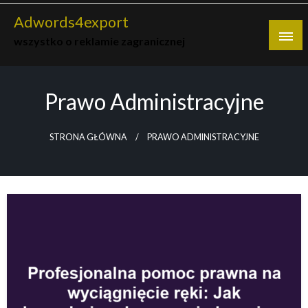
Skip
Adwords4export
to
wszystko o reklamie zagranicznej
content
Prawo Administracyjne
STRONA GŁÓWNA
PRAWO ADMINISTRACYJNE