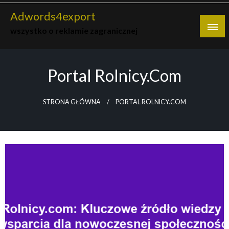
Skip
Adwords4export
to
wszystko o reklamie zagranicznej
content
Portal Rolnicy.com
STRONA GŁÓWNA
PORTAL ROLNICY.COM