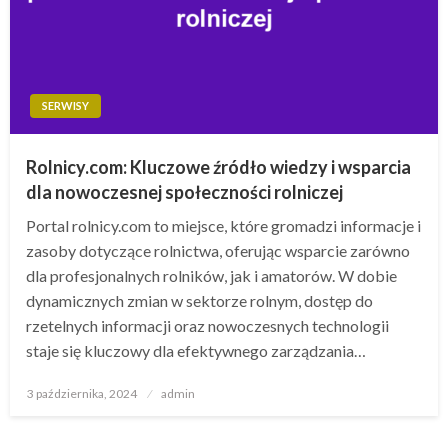
SERWISY
Rolnicy.com: Kluczowe źródło wiedzy i wsparcia
dla nowoczesnej społeczności rolniczej
Portal rolnicy.com to miejsce, które gromadzi informacje i
zasoby dotyczące rolnictwa, oferując wsparcie zarówno
dla profesjonalnych rolników, jak i amatorów. W dobie
dynamicznych zmian w sektorze rolnym, dostęp do
rzetelnych informacji oraz nowoczesnych technologii
staje się kluczowy dla efektywnego zarządzania…
Opublikowane
3 października, 2024
admin
w