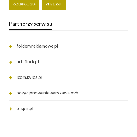
WYDARZENIA
ZDROWIE
Partnerzy serwisu
folderyreklamowe.pl
art-flock.pl
icom.kylos.pl
pozycjonowaniewarszawa.ovh
e-spis.pl