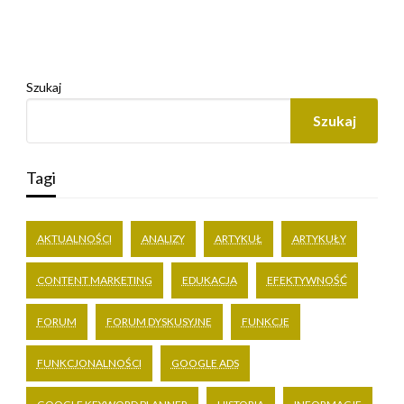
Szukaj
Szukaj
Tagi
AKTUALNOŚCI
ANALIZY
ARTYKUŁ
ARTYKUŁY
CONTENT MARKETING
EDUKACJA
EFEKTYWNOŚĆ
FORUM
FORUM DYSKUSYJNE
FUNKCJE
FUNKCJONALNOŚCI
GOOGLE ADS