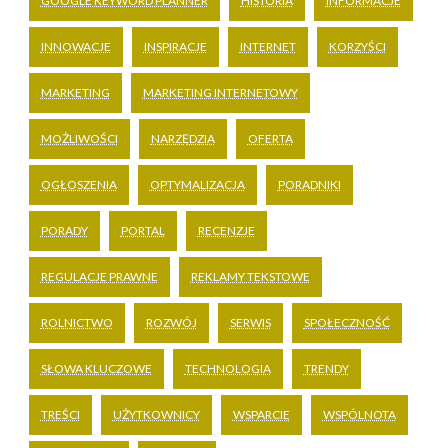
GOOGLE KEYWORD PLANNER
HISTORIA
INFORMACJE
INNOWACJE
INSPIRACJE
INTERNET
KORZYŚCI
MARKETING
MARKETING INTERNETOWY
MOŻLIWOŚCI
NARZĘDZIA
OFERTA
OGŁOSZENIA
OPTYMALIZACJA
PORADNIKI
PORADY
PORTAL
RECENZJE
REGULACJE PRAWNE
REKLAMY TEKSTOWE
ROLNICTWO
ROZWÓJ
SERWIS
SPOŁECZNOŚĆ
SŁOWA KLUCZOWE
TECHNOLOGIA
TRENDY
TREŚCI
UŻYTKOWNICY
WSPARCIE
WSPÓLNOTA