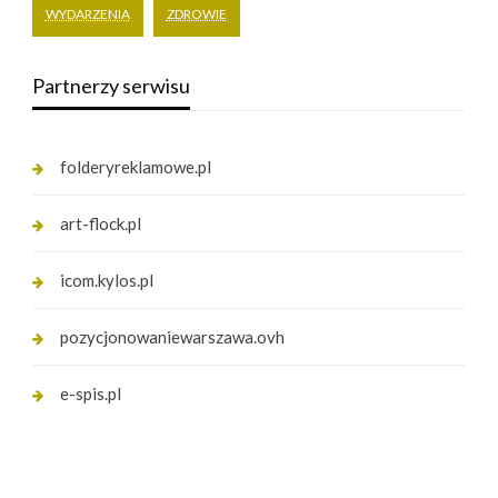
WYDARZENIA
ZDROWIE
Partnerzy serwisu
folderyreklamowe.pl
art-flock.pl
icom.kylos.pl
pozycjonowaniewarszawa.ovh
e-spis.pl