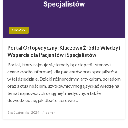
SERWISY
Portal Ortopedyczny: Kluczowe Źródło Wiedzy i
Wsparcia dla Pacjentów i Specjalistów
Portal, który zajmuje się tematyką ortopedii, stanowi
cenne źródło informacji dla pacjentów oraz specjalistów
w tej dziedzinie. Dzięki różnorodnym artykułom, poradom
oraz aktualnościom, użytkownicy mogą zyskać wiedzę na
temat najnowszych osiągnięć medycyny, a także
dowiedzieć się, jak dbać o zdrowie…
Opublikowane
3 października, 2024
admin
w