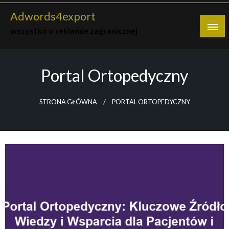
Skip
Adwords4export
to
wszystko o reklamie zagranicznej
content
Portal Ortopedyczny
STRONA GŁÓWNA
PORTAL ORTOPEDYCZNY