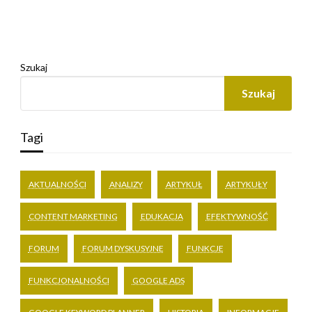
Szukaj
Szukaj
Tagi
AKTUALNOŚCI
ANALIZY
ARTYKUŁ
ARTYKUŁY
CONTENT MARKETING
EDUKACJA
EFEKTYWNOŚĆ
FORUM
FORUM DYSKUSYJNE
FUNKCJE
FUNKCJONALNOŚCI
GOOGLE ADS