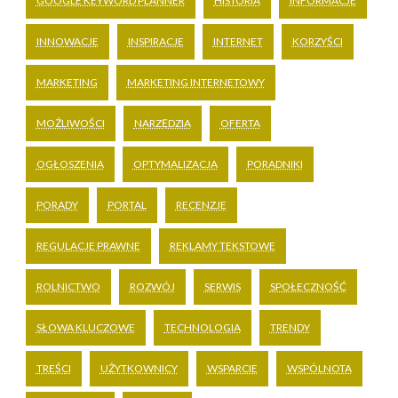
GOOGLE KEYWORD PLANNER
HISTORIA
INFORMACJE
INNOWACJE
INSPIRACJE
INTERNET
KORZYŚCI
MARKETING
MARKETING INTERNETOWY
MOŻLIWOŚCI
NARZĘDZIA
OFERTA
OGŁOSZENIA
OPTYMALIZACJA
PORADNIKI
PORADY
PORTAL
RECENZJE
REGULACJE PRAWNE
REKLAMY TEKSTOWE
ROLNICTWO
ROZWÓJ
SERWIS
SPOŁECZNOŚĆ
SŁOWA KLUCZOWE
TECHNOLOGIA
TRENDY
TREŚCI
UŻYTKOWNICY
WSPARCIE
WSPÓLNOTA