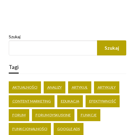
Szukaj
Szukaj
Tagi
AKTUALNOŚCI
ANALIZY
ARTYKUŁ
ARTYKUŁY
CONTENT MARKETING
EDUKACJA
EFEKTYWNOŚĆ
FORUM
FORUM DYSKUSYJNE
FUNKCJE
FUNKCJONALNOŚCI
GOOGLE ADS