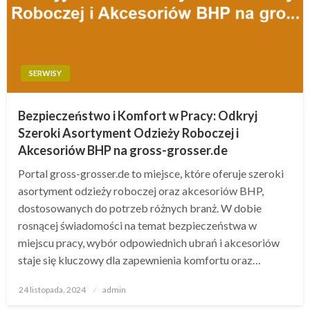
SERWISY
Bezpieczeństwo i Komfort w Pracy: Odkryj
Szeroki Asortyment Odzieży Roboczej i
Akcesoriów BHP na gross-grosser.de
Portal gross-grosser.de to miejsce, które oferuje szeroki
asortyment odzieży roboczej oraz akcesoriów BHP,
dostosowanych do potrzeb różnych branż. W dobie
rosnącej świadomości na temat bezpieczeństwa w
miejscu pracy, wybór odpowiednich ubrań i akcesoriów
staje się kluczowy dla zapewnienia komfortu oraz…
Opublikowane
24 listopada, 2024
admin
w