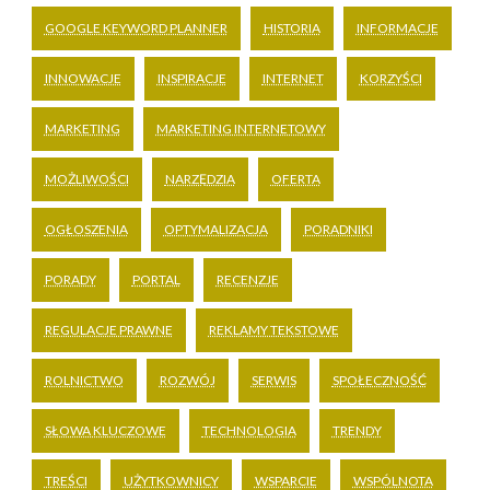
GOOGLE KEYWORD PLANNER
HISTORIA
INFORMACJE
INNOWACJE
INSPIRACJE
INTERNET
KORZYŚCI
MARKETING
MARKETING INTERNETOWY
MOŻLIWOŚCI
NARZĘDZIA
OFERTA
OGŁOSZENIA
OPTYMALIZACJA
PORADNIKI
PORADY
PORTAL
RECENZJE
REGULACJE PRAWNE
REKLAMY TEKSTOWE
ROLNICTWO
ROZWÓJ
SERWIS
SPOŁECZNOŚĆ
SŁOWA KLUCZOWE
TECHNOLOGIA
TRENDY
TREŚCI
UŻYTKOWNICY
WSPARCIE
WSPÓLNOTA