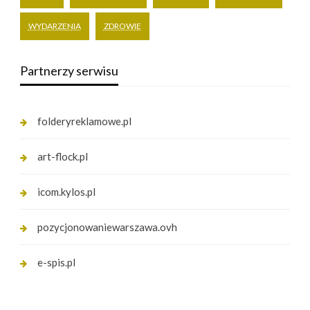
WYDARZENIA
ZDROWIE
Partnerzy serwisu
folderyreklamowe.pl
art-flock.pl
icom.kylos.pl
pozycjonowaniewarszawa.ovh
e-spis.pl