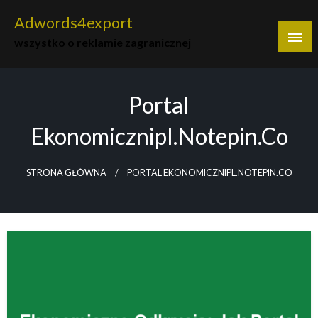
Skip
Adwords4export
to
wszystko o reklamie zagranicznej
content
Portal
Ekonomicznipl.notepin.co
STRONA GŁÓWNA
PORTAL EKONOMICZNIPL.NOTEPIN.CO