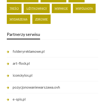
TREŚCI
UŻYTKOWNICY
WSPARCIE
WSPÓLNOTA
WYDARZENIA
ZDROWIE
Partnerzy serwisu
folderyreklamowe.pl
art-flock.pl
icom.kylos.pl
pozycjonowaniewarszawa.ovh
e-spis.pl