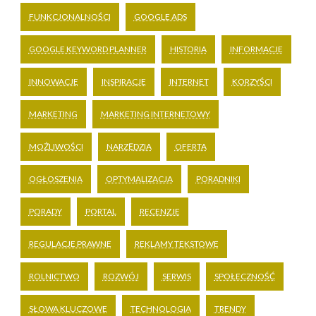
FUNKCJONALNOŚCI
GOOGLE ADS
GOOGLE KEYWORD PLANNER
HISTORIA
INFORMACJE
INNOWACJE
INSPIRACJE
INTERNET
KORZYŚCI
MARKETING
MARKETING INTERNETOWY
MOŻLIWOŚCI
NARZĘDZIA
OFERTA
OGŁOSZENIA
OPTYMALIZACJA
PORADNIKI
PORADY
PORTAL
RECENZJE
REGULACJE PRAWNE
REKLAMY TEKSTOWE
ROLNICTWO
ROZWÓJ
SERWIS
SPOŁECZNOŚĆ
SŁOWA KLUCZOWE
TECHNOLOGIA
TRENDY