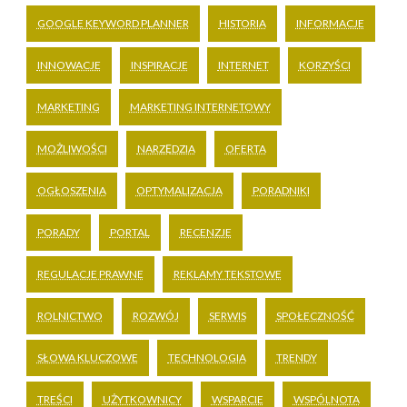
GOOGLE KEYWORD PLANNER
HISTORIA
INFORMACJE
INNOWACJE
INSPIRACJE
INTERNET
KORZYŚCI
MARKETING
MARKETING INTERNETOWY
MOŻLIWOŚCI
NARZĘDZIA
OFERTA
OGŁOSZENIA
OPTYMALIZACJA
PORADNIKI
PORADY
PORTAL
RECENZJE
REGULACJE PRAWNE
REKLAMY TEKSTOWE
ROLNICTWO
ROZWÓJ
SERWIS
SPOŁECZNOŚĆ
SŁOWA KLUCZOWE
TECHNOLOGIA
TRENDY
TREŚCI
UŻYTKOWNICY
WSPARCIE
WSPÓLNOTA