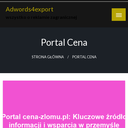
Skip
Adwords4export
to
wszystko o reklamie zagranicznej
content
Portal Cena
STRONA GŁÓWNA
PORTAL CENA