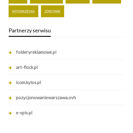
WYDARZENIA
ZDROWIE
Partnerzy serwisu
folderyreklamowe.pl
art-flock.pl
icom.kylos.pl
pozycjonowaniewarszawa.ovh
e-spis.pl