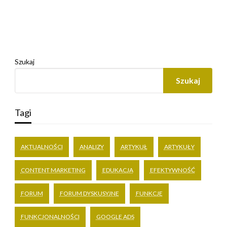
Szukaj
Szukaj
Tagi
AKTUALNOŚCI
ANALIZY
ARTYKUŁ
ARTYKUŁY
CONTENT MARKETING
EDUKACJA
EFEKTYWNOŚĆ
FORUM
FORUM DYSKUSYJNE
FUNKCJE
FUNKCJONALNOŚCI
GOOGLE ADS