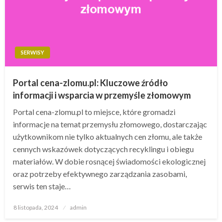
SERWISY
Portal cena-zlomu.pl: Kluczowe źródło
informacji i wsparcia w przemyśle złomowym
Portal cena-zlomu.pl to miejsce, które gromadzi
informacje na temat przemysłu złomowego, dostarczając
użytkownikom nie tylko aktualnych cen złomu, ale także
cennych wskazówek dotyczących recyklingu i obiegu
materiałów. W dobie rosnącej świadomości ekologicznej
oraz potrzeby efektywnego zarządzania zasobami,
serwis ten staje…
Opublikowane
8 listopada, 2024
admin
w