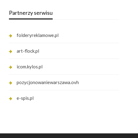
Partnerzy serwisu
folderyreklamowe.pl
art-flock.pl
icom.kylos.pl
pozycjonowaniewarszawa.ovh
e-spis.pl