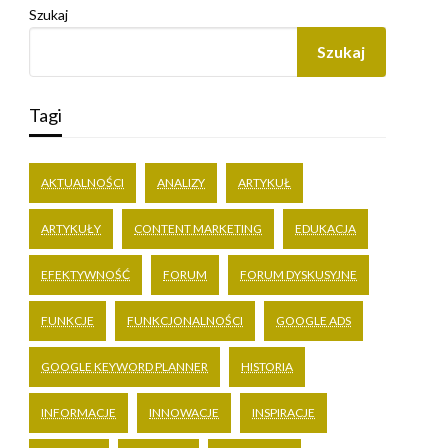
Szukaj
Szukaj
Tagi
AKTUALNOŚCI
ANALIZY
ARTYKUŁ
ARTYKUŁY
CONTENT MARKETING
EDUKACJA
EFEKTYWNOŚĆ
FORUM
FORUM DYSKUSYJNE
FUNKCJE
FUNKCJONALNOŚCI
GOOGLE ADS
GOOGLE KEYWORD PLANNER
HISTORIA
INFORMACJE
INNOWACJE
INSPIRACJE