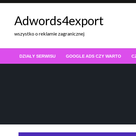
Skip
to
Adwords4export
content
wszystko o reklamie zagranicznej
DZIAŁY SERWISU
GOOGLE ADS CZY WARTO
C