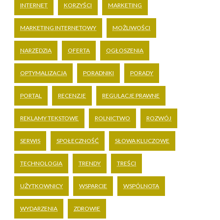
INTERNET
KORZYŚCI
MARKETING
MARKETING INTERNETOWY
MOŻLIWOŚCI
NARZĘDZIA
OFERTA
OGŁOSZENIA
OPTYMALIZACJA
PORADNIKI
PORADY
PORTAL
RECENZJE
REGULACJE PRAWNE
REKLAMY TEKSTOWE
ROLNICTWO
ROZWÓJ
SERWIS
SPOŁECZNOŚĆ
SŁOWA KLUCZOWE
TECHNOLOGIA
TRENDY
TREŚCI
UŻYTKOWNICY
WSPARCIE
WSPÓLNOTA
WYDARZENIA
ZDROWIE