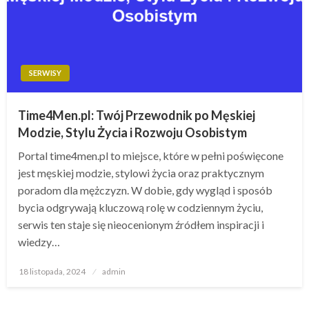
SERWISY
Time4Men.pl: Twój Przewodnik po Męskiej
Modzie, Stylu Życia i Rozwoju Osobistym
Portal time4men.pl to miejsce, które w pełni poświęcone
jest męskiej modzie, stylowi życia oraz praktycznym
poradom dla mężczyzn. W dobie, gdy wygląd i sposób
bycia odgrywają kluczową rolę w codziennym życiu,
serwis ten staje się nieocenionym źródłem inspiracji i
wiedzy…
Opublikowane
18 listopada, 2024
admin
w