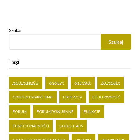
Szukaj
Szukaj
Tagi
AKTUALNOŚCI
ANALIZY
ARTYKUŁ
ARTYKUŁY
CONTENT MARKETING
EDUKACJA
EFEKTYWNOŚĆ
FORUM
FORUM DYSKUSYJNE
FUNKCJE
FUNKCJONALNOŚCI
GOOGLE ADS