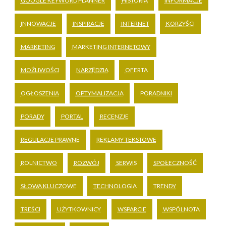
GOOGLE KEYWORD PLANNER
HISTORIA
INFORMACJE
INNOWACJE
INSPIRACJE
INTERNET
KORZYŚCI
MARKETING
MARKETING INTERNETOWY
MOŻLIWOŚCI
NARZĘDZIA
OFERTA
OGŁOSZENIA
OPTYMALIZACJA
PORADNIKI
PORADY
PORTAL
RECENZJE
REGULACJE PRAWNE
REKLAMY TEKSTOWE
ROLNICTWO
ROZWÓJ
SERWIS
SPOŁECZNOŚĆ
SŁOWA KLUCZOWE
TECHNOLOGIA
TRENDY
TREŚCI
UŻYTKOWNICY
WSPARCIE
WSPÓLNOTA