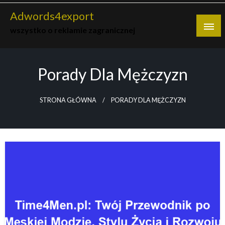
Skip
Adwords4export
to
wszystko o reklamie zagranicznej
content
Porady Dla Mężczyzn
STRONA GŁÓWNA
PORADY DLA MĘŻCZYZN