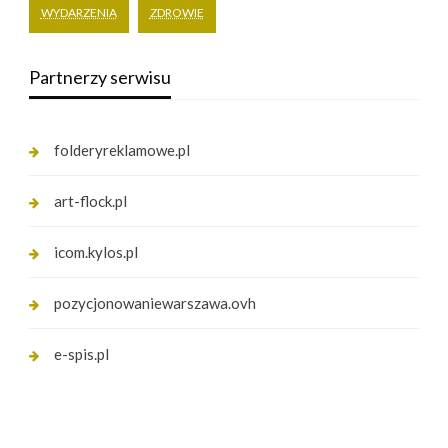
WYDARZENIA
ZDROWIE
Partnerzy serwisu
folderyreklamowe.pl
art-flock.pl
icom.kylos.pl
pozycjonowaniewarszawa.ovh
e-spis.pl