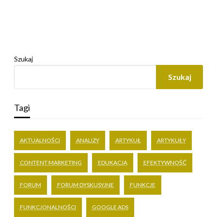
Szukaj
Szukaj
Tagi
AKTUALNOŚCI
ANALIZY
ARTYKUŁ
ARTYKUŁY
CONTENT MARKETING
EDUKACJA
EFEKTYWNOŚĆ
FORUM
FORUM DYSKUSYJNE
FUNKCJE
FUNKCJONALNOŚCI
GOOGLE ADS