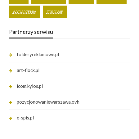
WYDARZENIA
ZDROWIE
Partnerzy serwisu
folderyreklamowe.pl
art-flock.pl
icom.kylos.pl
pozycjonowaniewarszawa.ovh
e-spis.pl