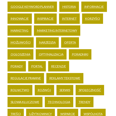
GOOGLE KEYWORD PLANNER
HISTORIA
INFORMACJE
INNOWACJE
INSPIRACJE
INTERNET
KORZYŚCI
MARKETING
MARKETING INTERNETOWY
MOŻLIWOŚCI
NARZĘDZIA
OFERTA
OGŁOSZENIA
OPTYMALIZACJA
PORADNIKI
PORADY
PORTAL
RECENZJE
REGULACJE PRAWNE
REKLAMY TEKSTOWE
ROLNICTWO
ROZWÓJ
SERWIS
SPOŁECZNOŚĆ
SŁOWA KLUCZOWE
TECHNOLOGIA
TRENDY
TREŚCI
UŻYTKOWNICY
WSPARCIE
WSPÓLNOTA