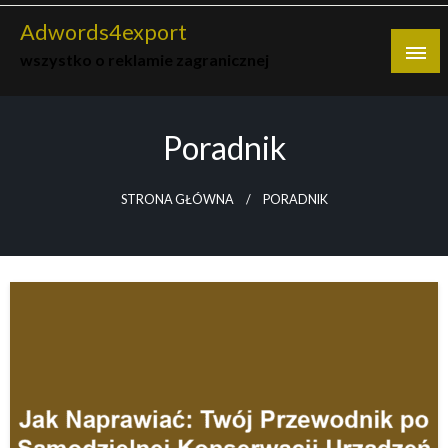
Skip
Adwords4export
to
wszystko o reklamie zagranicznej
content
Poradnik
STRONA GŁÓWNA
PORADNIK