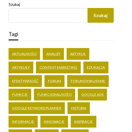
Szukaj
Szukaj
Tagi
AKTUALNOŚCI
ANALIZY
ARTYKUŁ
ARTYKUŁY
CONTENT MARKETING
EDUKACJA
EFEKTYWNOŚĆ
FORUM
FORUM DYSKUSYJNE
FUNKCJE
FUNKCJONALNOŚCI
GOOGLE ADS
GOOGLE KEYWORD PLANNER
HISTORIA
INFORMACJE
INNOWACJE
INSPIRACJE