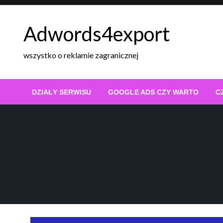
Skip
to
Adwords4export
content
wszystko o reklamie zagranicznej
DZIAŁY SERWISU
GOOGLE ADS CZY WARTO
C