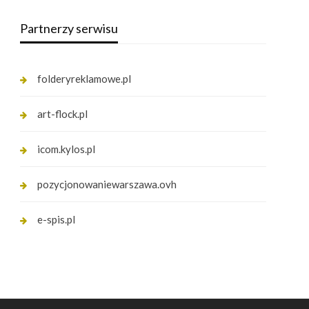
Partnerzy serwisu
folderyreklamowe.pl
art-flock.pl
icom.kylos.pl
pozycjonowaniewarszawa.ovh
e-spis.pl