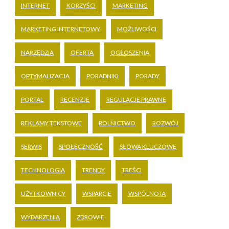
INTERNET
KORZYŚCI
MARKETING
MARKETING INTERNETOWY
MOŻLIWOŚCI
NARZĘDZIA
OFERTA
OGŁOSZENIA
OPTYMALIZACJA
PORADNIKI
PORADY
PORTAL
RECENZJE
REGULACJE PRAWNE
REKLAMY TEKSTOWE
ROLNICTWO
ROZWÓJ
SERWIS
SPOŁECZNOŚĆ
SŁOWA KLUCZOWE
TECHNOLOGIA
TRENDY
TREŚCI
UŻYTKOWNICY
WSPARCIE
WSPÓLNOTA
WYDARZENIA
ZDROWIE