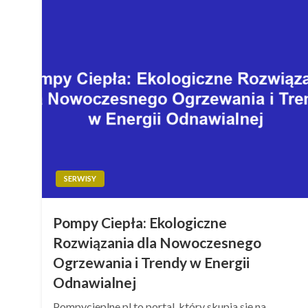
SERWISY
Pompy Ciepła: Ekologiczne
Rozwiązania dla Nowoczesnego
Ogrzewania i Trendy w Energii
Odnawialnej
Pompycieplne.pl to portal, który skupia się na