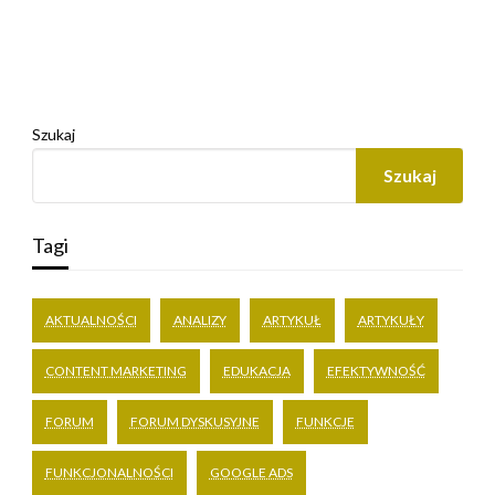
Szukaj
Szukaj
Tagi
AKTUALNOŚCI
ANALIZY
ARTYKUŁ
ARTYKUŁY
CONTENT MARKETING
EDUKACJA
EFEKTYWNOŚĆ
FORUM
FORUM DYSKUSYJNE
FUNKCJE
FUNKCJONALNOŚCI
GOOGLE ADS