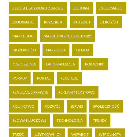
GOOGLE KEYWORD PLANNER
HISTORIA
INFORMACJE
INNOWACJE
INSPIRACJE
INTERNET
KORZYŚCI
MARKETING
MARKETING INTERNETOWY
MOŻLIWOŚCI
NARZĘDZIA
OFERTA
OGŁOSZENIA
OPTYMALIZACJA
PORADNIKI
PORADY
PORTAL
RECENZJE
REGULACJE PRAWNE
REKLAMY TEKSTOWE
ROLNICTWO
ROZWÓJ
SERWIS
SPOŁECZNOŚĆ
SŁOWA KLUCZOWE
TECHNOLOGIA
TRENDY
TREŚCI
UŻYTKOWNICY
WSPARCIE
WSPÓLNOTA