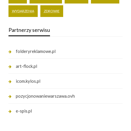
WYDARZENIA
ZDROWIE
Partnerzy serwisu
folderyreklamowe.pl
art-flock.pl
icom.kylos.pl
pozycjonowaniewarszawa.ovh
e-spis.pl