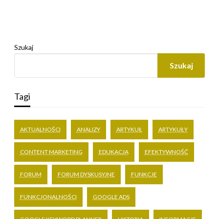
Szukaj
Szukaj
Tagi
AKTUALNOŚCI
ANALIZY
ARTYKUŁ
ARTYKUŁY
CONTENT MARKETING
EDUKACJA
EFEKTYWNOŚĆ
FORUM
FORUM DYSKUSYJNE
FUNKCJE
FUNKCJONALNOŚCI
GOOGLE ADS