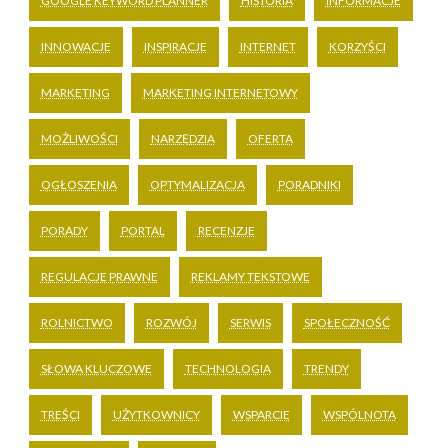
GOOGLE KEYWORD PLANNER
HISTORIA
INFORMACJE
INNOWACJE
INSPIRACJE
INTERNET
KORZYŚCI
MARKETING
MARKETING INTERNETOWY
MOŻLIWOŚCI
NARZĘDZIA
OFERTA
OGŁOSZENIA
OPTYMALIZACJA
PORADNIKI
PORADY
PORTAL
RECENZJE
REGULACJE PRAWNE
REKLAMY TEKSTOWE
ROLNICTWO
ROZWÓJ
SERWIS
SPOŁECZNOŚĆ
SŁOWA KLUCZOWE
TECHNOLOGIA
TRENDY
TREŚCI
UŻYTKOWNICY
WSPARCIE
WSPÓLNOTA