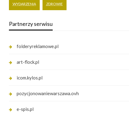
WYDARZENIA
ZDROWIE
Partnerzy serwisu
folderyreklamowe.pl
art-flock.pl
icom.kylos.pl
pozycjonowaniewarszawa.ovh
e-spis.pl