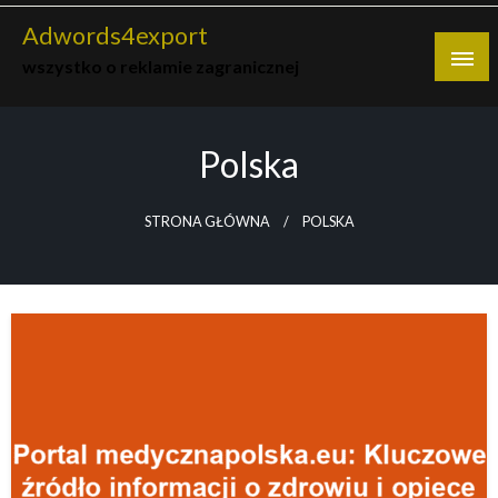
Skip
Adwords4export
to
wszystko o reklamie zagranicznej
content
Polska
STRONA GŁÓWNA
POLSKA