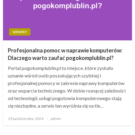
SERWISY
Profesjonalna pomoc w naprawie komputerów:
Dlaczego warto zaufać pogokomplublin.pl?
Portal pogokomplublin.pl to miejsce, które zyskało
uznanie wśród osób poszukujących szybkiej i
profesjonalnej pomocy w zakresie naprawy komputerów
oraz wsparcia technicznego. W dobie rosnącej zależności
od technologii, usługi pogotowia komputerowego stają
się niezbędne, a serwis ten wyróżnia się na tle…
Opublikowane
29 października, 2024
admin
w