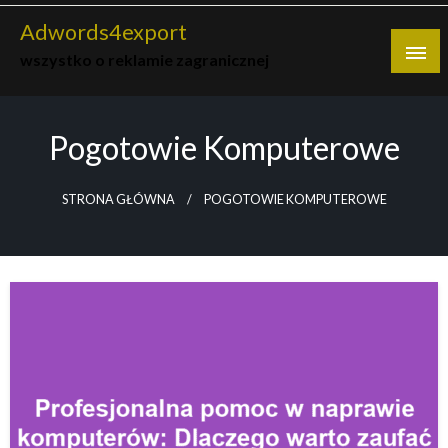
Skip
Adwords4export
to
wszystko o reklamie zagranicznej
content
Pogotowie Komputerowe
STRONA GŁÓWNA
POGOTOWIE KOMPUTEROWE