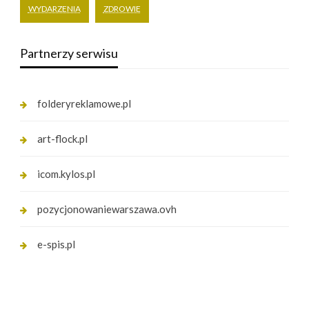
WYDARZENIA
ZDROWIE
Partnerzy serwisu
folderyreklamowe.pl
art-flock.pl
icom.kylos.pl
pozycjonowaniewarszawa.ovh
e-spis.pl