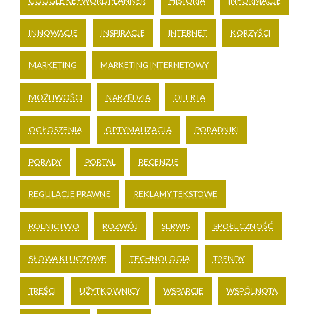
GOOGLE KEYWORD PLANNER
HISTORIA
INFORMACJE
INNOWACJE
INSPIRACJE
INTERNET
KORZYŚCI
MARKETING
MARKETING INTERNETOWY
MOŻLIWOŚCI
NARZĘDZIA
OFERTA
OGŁOSZENIA
OPTYMALIZACJA
PORADNIKI
PORADY
PORTAL
RECENZJE
REGULACJE PRAWNE
REKLAMY TEKSTOWE
ROLNICTWO
ROZWÓJ
SERWIS
SPOŁECZNOŚĆ
SŁOWA KLUCZOWE
TECHNOLOGIA
TRENDY
TREŚCI
UŻYTKOWNICY
WSPARCIE
WSPÓLNOTA