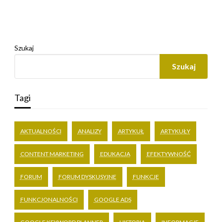
Szukaj
Szukaj
Tagi
AKTUALNOŚCI
ANALIZY
ARTYKUŁ
ARTYKUŁY
CONTENT MARKETING
EDUKACJA
EFEKTYWNOŚĆ
FORUM
FORUM DYSKUSYJNE
FUNKCJE
FUNKCJONALNOŚCI
GOOGLE ADS