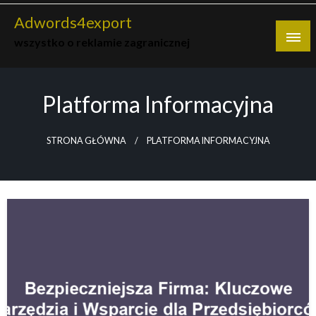
Skip
Adwords4export
to
wszystko o reklamie zagranicznej
content
Platforma Informacyjna
STRONA GŁÓWNA
PLATFORMA INFORMACYJNA