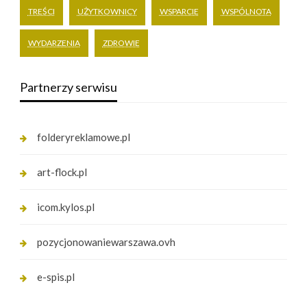
TREŚCI
UŻYTKOWNICY
WSPARCIE
WSPÓLNOTA
WYDARZENIA
ZDROWIE
Partnerzy serwisu
folderyreklamowe.pl
art-flock.pl
icom.kylos.pl
pozycjonowaniewarszawa.ovh
e-spis.pl