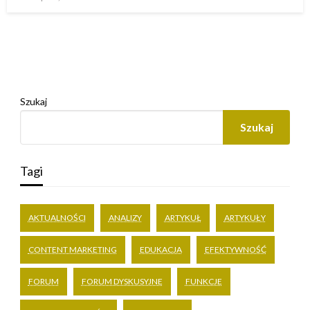
w
Szukaj
Szukaj
Tagi
AKTUALNOŚCI
ANALIZY
ARTYKUŁ
ARTYKUŁY
CONTENT MARKETING
EDUKACJA
EFEKTYWNOŚĆ
FORUM
FORUM DYSKUSYJNE
FUNKCJE