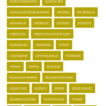
FUNKCJONALNOŚCI
GOOGLE ADS
GOOGLE KEYWORD PLANNER
HISTORIA
INFORMACJE
INNOWACJE
INSPIRACJE
INTERNET
KORZYŚCI
MARKETING
MARKETING INTERNETOWY
MOŻLIWOŚCI
NARZĘDZIA
OFERTA
OGŁOSZENIA
OPTYMALIZACJA
PORADNIKI
PORADY
PORTAL
RECENZJE
REGULACJE PRAWNE
REKLAMY TEKSTOWE
ROLNICTWO
ROZWÓJ
SERWIS
SPOŁECZNOŚĆ
SŁOWA KLUCZOWE
TECHNOLOGIA
TRENDY