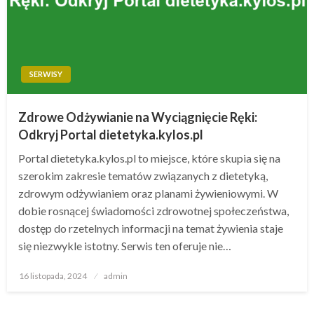
SERWISY
Zdrowe Odżywianie na Wyciągnięcie Ręki:
Odkryj Portal dietetyka.kylos.pl
Portal dietetyka.kylos.pl to miejsce, które skupia się na
szerokim zakresie tematów związanych z dietetyką,
zdrowym odżywianiem oraz planami żywieniowymi. W
dobie rosnącej świadomości zdrowotnej społeczeństwa,
dostęp do rzetelnych informacji na temat żywienia staje
się niezwykle istotny. Serwis ten oferuje nie…
Opublikowane
16 listopada, 2024
admin
w