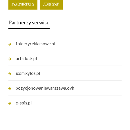
WYDARZENIA
ZDROWIE
Partnerzy serwisu
folderyreklamowe.pl
art-flock.pl
icom.kylos.pl
pozycjonowaniewarszawa.ovh
e-spis.pl