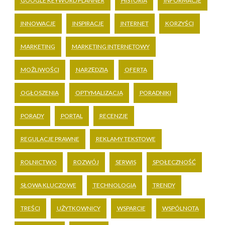
GOOGLE KEYWORD PLANNER
HISTORIA
INFORMACJE
INNOWACJE
INSPIRACJE
INTERNET
KORZYŚCI
MARKETING
MARKETING INTERNETOWY
MOŻLIWOŚCI
NARZĘDZIA
OFERTA
OGŁOSZENIA
OPTYMALIZACJA
PORADNIKI
PORADY
PORTAL
RECENZJE
REGULACJE PRAWNE
REKLAMY TEKSTOWE
ROLNICTWO
ROZWÓJ
SERWIS
SPOŁECZNOŚĆ
SŁOWA KLUCZOWE
TECHNOLOGIA
TRENDY
TREŚCI
UŻYTKOWNICY
WSPARCIE
WSPÓLNOTA