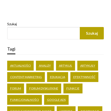
Szukaj
Szukaj
Tagi
AKTUALNOŚCI
ANALIZY
ARTYKUŁ
ARTYKUŁY
CONTENT MARKETING
EDUKACJA
EFEKTYWNOŚĆ
FORUM
FORUM DYSKUSYJNE
FUNKCJE
FUNKCJONALNOŚCI
GOOGLE ADS