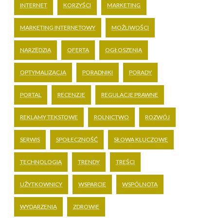
INTERNET
KORZYŚCI
MARKETING
MARKETING INTERNETOWY
MOŻLIWOŚCI
NARZĘDZIA
OFERTA
OGŁOSZENIA
OPTYMALIZACJA
PORADNIKI
PORADY
PORTAL
RECENZJE
REGULACJE PRAWNE
REKLAMY TEKSTOWE
ROLNICTWO
ROZWÓJ
SERWIS
SPOŁECZNOŚĆ
SŁOWA KLUCZOWE
TECHNOLOGIA
TRENDY
TREŚCI
UŻYTKOWNICY
WSPARCIE
WSPÓLNOTA
WYDARZENIA
ZDROWIE