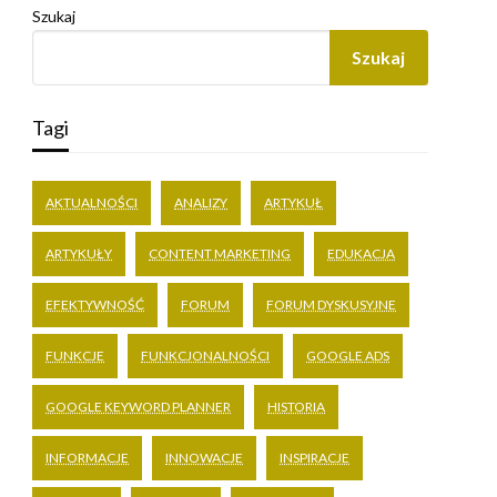
Szukaj
Szukaj
Tagi
AKTUALNOŚCI
ANALIZY
ARTYKUŁ
ARTYKUŁY
CONTENT MARKETING
EDUKACJA
EFEKTYWNOŚĆ
FORUM
FORUM DYSKUSYJNE
FUNKCJE
FUNKCJONALNOŚCI
GOOGLE ADS
GOOGLE KEYWORD PLANNER
HISTORIA
INFORMACJE
INNOWACJE
INSPIRACJE