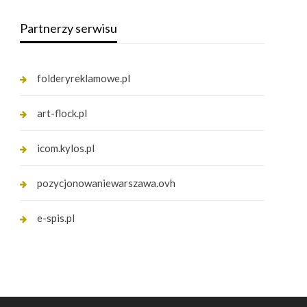
Partnerzy serwisu
folderyreklamowe.pl
art-flock.pl
icom.kylos.pl
pozycjonowaniewarszawa.ovh
e-spis.pl