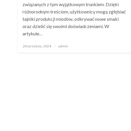
związanych z tym wyjątkowym trunkiem. Dzięki
różnorodnym treściom, użytkownicy mogą zgłębiać
tajniki produkcji miodów, odkrywać nowe smaki
oraz dzielić się swoimi doświadczeniami. W
artykule…
Opublikowane
28 września, 2024
admin
w