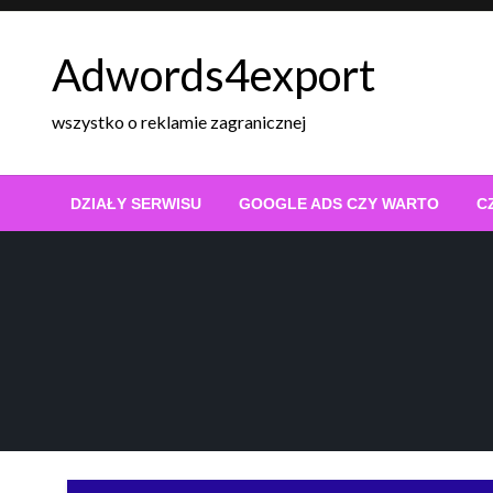
Skip
to
Adwords4export
content
wszystko o reklamie zagranicznej
DZIAŁY SERWISU
GOOGLE ADS CZY WARTO
C