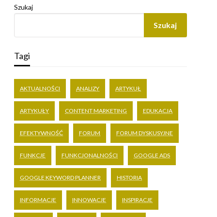
Szukaj
Szukaj
Tagi
AKTUALNOŚCI
ANALIZY
ARTYKUŁ
ARTYKUŁY
CONTENT MARKETING
EDUKACJA
EFEKTYWNOŚĆ
FORUM
FORUM DYSKUSYJNE
FUNKCJE
FUNKCJONALNOŚCI
GOOGLE ADS
GOOGLE KEYWORD PLANNER
HISTORIA
INFORMACJE
INNOWACJE
INSPIRACJE