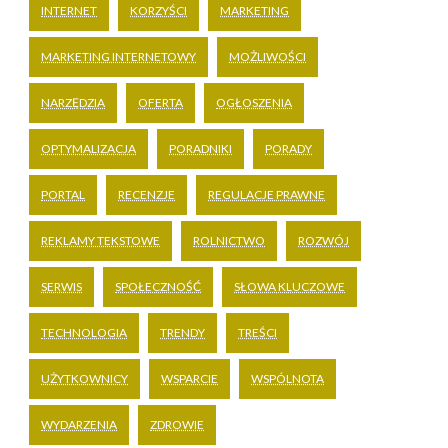
INTERNET
KORZYŚCI
MARKETING
MARKETING INTERNETOWY
MOŻLIWOŚCI
NARZĘDZIA
OFERTA
OGŁOSZENIA
OPTYMALIZACJA
PORADNIKI
PORADY
PORTAL
RECENZJE
REGULACJE PRAWNE
REKLAMY TEKSTOWE
ROLNICTWO
ROZWÓJ
SERWIS
SPOŁECZNOŚĆ
SŁOWA KLUCZOWE
TECHNOLOGIA
TRENDY
TREŚCI
UŻYTKOWNICY
WSPARCIE
WSPÓLNOTA
WYDARZENIA
ZDROWIE