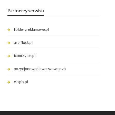
Partnerzy serwisu
folderyreklamowe.pl
art-flock.pl
icom.kylos.pl
pozycjonowaniewarszawa.ovh
e-spis.pl