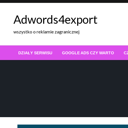
Skip
to
Adwords4export
content
wszystko o reklamie zagranicznej
DZIAŁY SERWISU
GOOGLE ADS CZY WARTO
C