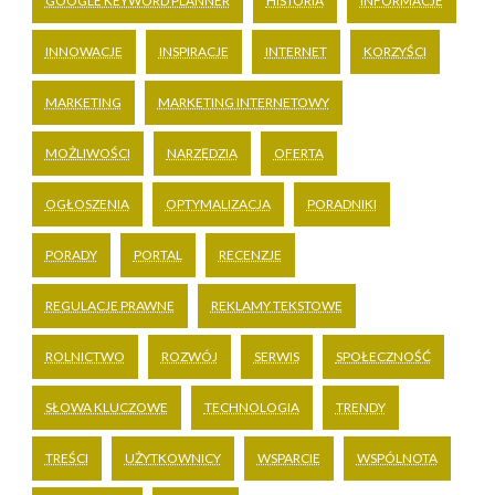
GOOGLE KEYWORD PLANNER
HISTORIA
INFORMACJE
INNOWACJE
INSPIRACJE
INTERNET
KORZYŚCI
MARKETING
MARKETING INTERNETOWY
MOŻLIWOŚCI
NARZĘDZIA
OFERTA
OGŁOSZENIA
OPTYMALIZACJA
PORADNIKI
PORADY
PORTAL
RECENZJE
REGULACJE PRAWNE
REKLAMY TEKSTOWE
ROLNICTWO
ROZWÓJ
SERWIS
SPOŁECZNOŚĆ
SŁOWA KLUCZOWE
TECHNOLOGIA
TRENDY
TREŚCI
UŻYTKOWNICY
WSPARCIE
WSPÓLNOTA