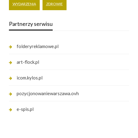
WYDARZENIA
ZDROWIE
Partnerzy serwisu
folderyreklamowe.pl
art-flock.pl
icom.kylos.pl
pozycjonowaniewarszawa.ovh
e-spis.pl