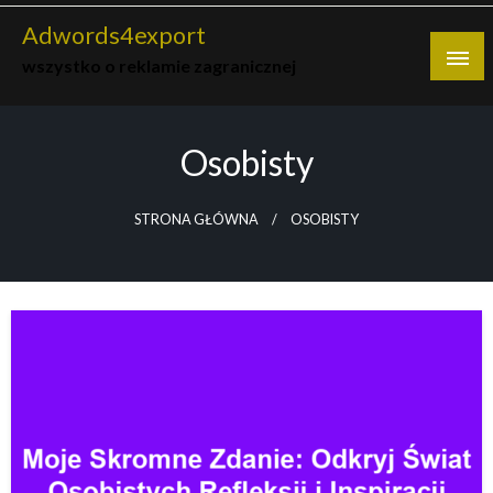
Skip
Adwords4export
to
wszystko o reklamie zagranicznej
content
Osobisty
STRONA GŁÓWNA
OSOBISTY