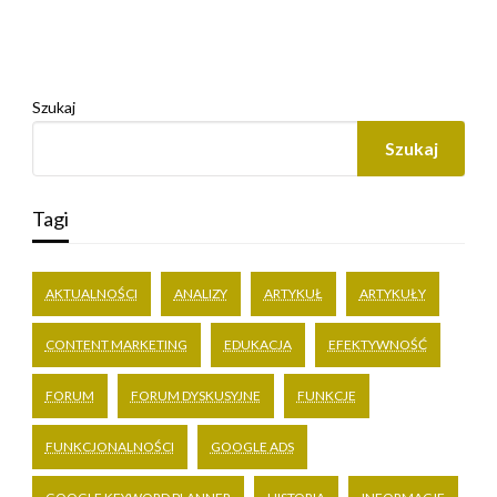
Szukaj
Szukaj
Tagi
AKTUALNOŚCI
ANALIZY
ARTYKUŁ
ARTYKUŁY
CONTENT MARKETING
EDUKACJA
EFEKTYWNOŚĆ
FORUM
FORUM DYSKUSYJNE
FUNKCJE
FUNKCJONALNOŚCI
GOOGLE ADS