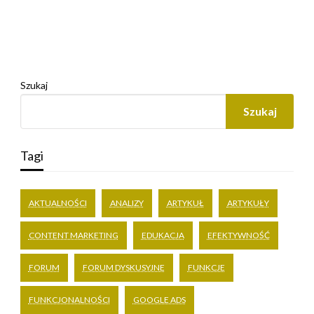
Szukaj
Szukaj
Tagi
AKTUALNOŚCI
ANALIZY
ARTYKUŁ
ARTYKUŁY
CONTENT MARKETING
EDUKACJA
EFEKTYWNOŚĆ
FORUM
FORUM DYSKUSYJNE
FUNKCJE
FUNKCJONALNOŚCI
GOOGLE ADS