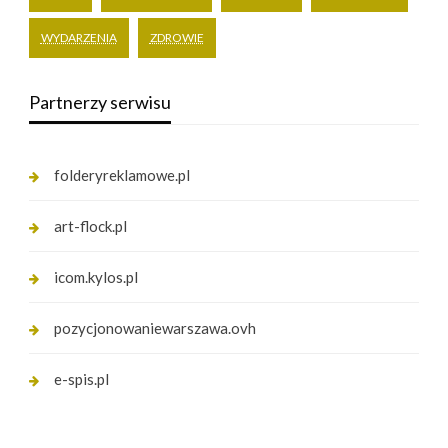
WYDARZENIA
ZDROWIE
Partnerzy serwisu
folderyreklamowe.pl
art-flock.pl
icom.kylos.pl
pozycjonowaniewarszawa.ovh
e-spis.pl