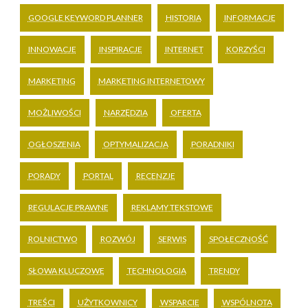
GOOGLE KEYWORD PLANNER
HISTORIA
INFORMACJE
INNOWACJE
INSPIRACJE
INTERNET
KORZYŚCI
MARKETING
MARKETING INTERNETOWY
MOŻLIWOŚCI
NARZĘDZIA
OFERTA
OGŁOSZENIA
OPTYMALIZACJA
PORADNIKI
PORADY
PORTAL
RECENZJE
REGULACJE PRAWNE
REKLAMY TEKSTOWE
ROLNICTWO
ROZWÓJ
SERWIS
SPOŁECZNOŚĆ
SŁOWA KLUCZOWE
TECHNOLOGIA
TRENDY
TREŚCI
UŻYTKOWNICY
WSPARCIE
WSPÓLNOTA