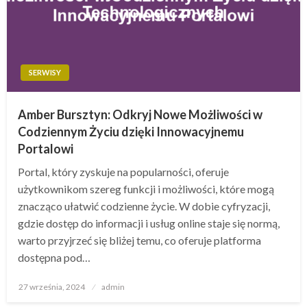
SERWISY
Amber Bursztyn: Odkryj Nowe Możliwości w
Codziennym Życiu dzięki Innowacyjnemu
Portalowi
Portal, który zyskuje na popularności, oferuje
użytkownikom szereg funkcji i możliwości, które mogą
znacząco ułatwić codzienne życie. W dobie cyfryzacji,
gdzie dostęp do informacji i usług online staje się normą,
warto przyjrzeć się bliżej temu, co oferuje platforma
dostępna pod…
Opublikowane
27 września, 2024
admin
w