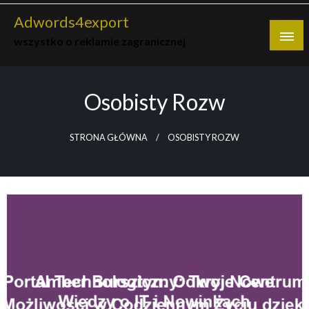
Skip
Adwords4export
to
wszystko o reklamie zagranicznej
content
Osobisty Rozw
STRONA GŁÓWNA
OSOBISTY ROZW