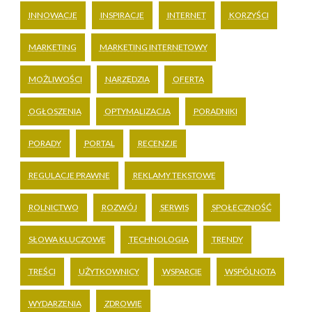
INNOWACJE
INSPIRACJE
INTERNET
KORZYŚCI
MARKETING
MARKETING INTERNETOWY
MOŻLIWOŚCI
NARZĘDZIA
OFERTA
OGŁOSZENIA
OPTYMALIZACJA
PORADNIKI
PORADY
PORTAL
RECENZJE
REGULACJE PRAWNE
REKLAMY TEKSTOWE
ROLNICTWO
ROZWÓJ
SERWIS
SPOŁECZNOŚĆ
SŁOWA KLUCZOWE
TECHNOLOGIA
TRENDY
TREŚCI
UŻYTKOWNICY
WSPARCIE
WSPÓLNOTA
WYDARZENIA
ZDROWIE