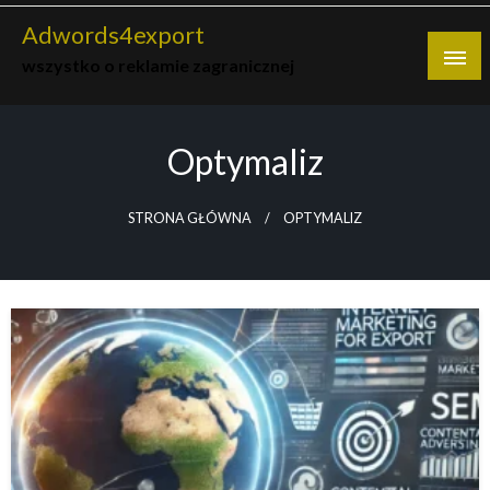
Skip
Adwords4export
to
wszystko o reklamie zagranicznej
content
Optymaliz
STRONA GŁÓWNA
OPTYMALIZ