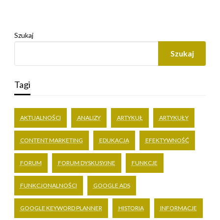
Szukaj
Szukaj
Tagi
AKTUALNOŚCI
ANALIZY
ARTYKUŁ
ARTYKUŁY
CONTENT MARKETING
EDUKACJA
EFEKTYWNOŚĆ
FORUM
FORUM DYSKUSYJNE
FUNKCJE
FUNKCJONALNOŚCI
GOOGLE ADS
GOOGLE KEYWORD PLANNER
HISTORIA
INFORMACJE