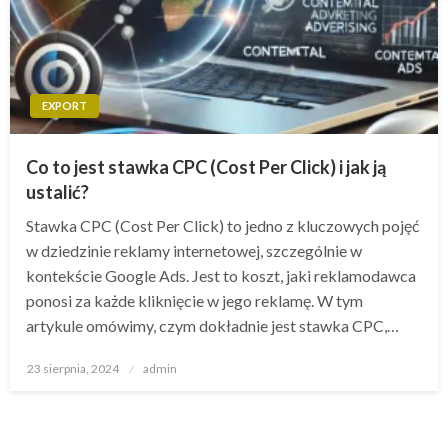
EXPORT
Co to jest stawka CPC (Cost Per Click) i jak ją
ustalić?
Stawka CPC (Cost Per Click) to jedno z kluczowych pojęć
w dziedzinie reklamy internetowej, szczególnie w
kontekście Google Ads. Jest to koszt, jaki reklamodawca
ponosi za każde kliknięcie w jego reklamę. W tym
artykule omówimy, czym dokładnie jest stawka CPC,…
Opublikowane
23 sierpnia, 2024
admin
w