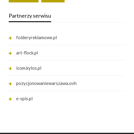
Partnerzy serwisu
folderyreklamowe.pl
art-flock.pl
icom.kylos.pl
pozycjonowaniewarszawa.ovh
e-spis.pl