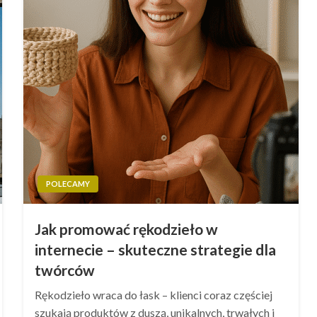
POLECAMY
Jak promować rękodzieło w
internecie – skuteczne strategie dla
twórców
Rękodzieło wraca do łask – klienci coraz częściej
szukają produktów z duszą, unikalnych, trwałych i