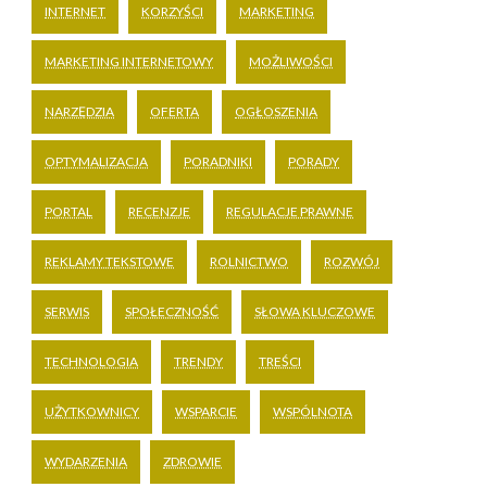
INTERNET
KORZYŚCI
MARKETING
MARKETING INTERNETOWY
MOŻLIWOŚCI
NARZĘDZIA
OFERTA
OGŁOSZENIA
OPTYMALIZACJA
PORADNIKI
PORADY
PORTAL
RECENZJE
REGULACJE PRAWNE
REKLAMY TEKSTOWE
ROLNICTWO
ROZWÓJ
SERWIS
SPOŁECZNOŚĆ
SŁOWA KLUCZOWE
TECHNOLOGIA
TRENDY
TREŚCI
UŻYTKOWNICY
WSPARCIE
WSPÓLNOTA
WYDARZENIA
ZDROWIE