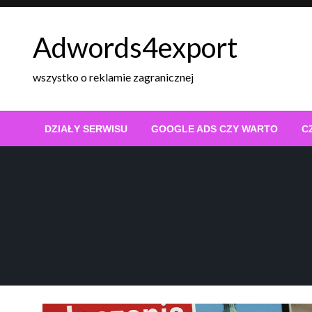
Skip
to
Adwords4export
content
wszystko o reklamie zagranicznej
DZIAŁY SERWISU
GOOGLE ADS CZY WARTO
C