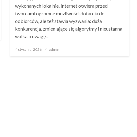
wykonanych lokalnie. Internet otwiera przed
twórcami ogromne możliwości dotarcia do
odbiorców, ale też stawia wyzwania: duża
konkurencja, zmieniające się algorytmy i nieustanna
walka o uwagę…
Opublikowane
4 stycznia, 2026
admin
w