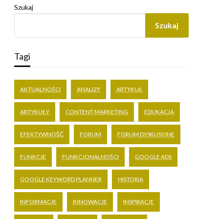
Szukaj
Szukaj
Tagi
AKTUALNOŚCI
ANALIZY
ARTYKUŁ
ARTYKUŁY
CONTENT MARKETING
EDUKACJA
EFEKTYWNOŚĆ
FORUM
FORUM DYSKUSYJNE
FUNKCJE
FUNKCJONALNOŚCI
GOOGLE ADS
GOOGLE KEYWORD PLANNER
HISTORIA
INFORMACJE
INNOWACJE
INSPIRACJE