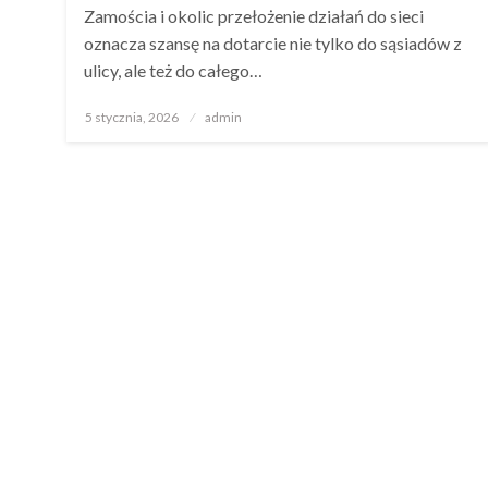
Zamościa i okolic przełożenie działań do sieci
oznacza szansę na dotarcie nie tylko do sąsiadów z
ulicy, ale też do całego…
Opublikowane
5 stycznia, 2026
admin
w