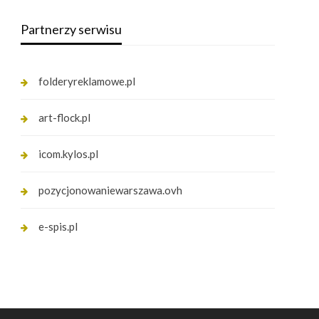
Partnerzy serwisu
folderyreklamowe.pl
art-flock.pl
icom.kylos.pl
pozycjonowaniewarszawa.ovh
e-spis.pl